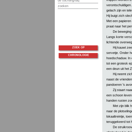
de stichting/faq
verontschuldigen.
zoeken
gelach zijn en tele
Hij buigt zich sle
Met een papieren s
praat naar het per
De beweging h
Langs korte versc
lichtende overweg,
Hij kauwt ze
ZOEK OP
servetje. Onder h
CHRONOLOGIE
hoedschaduw. In e
tot een grotesk e
een deun uit het
Hij neemt zic
naast de vrienden,
pandoeren 's avon
Zij staart na
een schoon leven, 
handen rusten zon
Met zijn blik 
naar de plotseling
lokaaltreintje, toe
teruggekeerd tot 
De struikroove