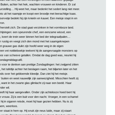
 Buiten, achter het hek, wachten vrouwen en kinderen. Er zal
urstelling.... Hij weet het, maar bedenkt het sedert lang niet meer.
chts uit het raampje en koopt een broodje met leerachtige kaas.
ervetje bedekt hij zijn knieën en kauwt. Een meisje stapt in en
ron.
erstelt zich. De stad gaat verzinken in het vormlooze land.
hijningen: een speurende chef, een eenzame wissel, een
 keert de trein weer binnen het bed der telegraafpalen....
er rustig en veegt zich den mond met het saamgeknepen
et grauwe gas duikt zijn hoofd weer weg in de eigen
en vet notitieboekje teekent hij de aangevraagde monsters op
pos van scheeve getallen. Omdat de dag goed was, neuriet hij
 Zondagmiddagcafé.
h voor te denken aan prettige Zondagdingen: het zwijgend zitten
 het tafeltje achter het beslagen raam, het biljarten later en het
ds over het gebloemde kleedje. Dan ziet hij het meisje.
ar buiten en weet nauwelijk zijn aanwezigheid. Misschien heeft zij
want in het zwarte glas glimlacht zij naar een beeld. Haar
der wil.
heeft hij haar aangevallen. Onder zijn achtelooze hoed loert hij
e vrouw. Zij is een buit voor den nacht. Vroeger, in een schamel
n hij in sigaren reisde, moet hij haar gezien hebben. Nu is zij
hem, weerloos.
r staat in hem op. Hij snuit zijn neus luide, maar zij staart