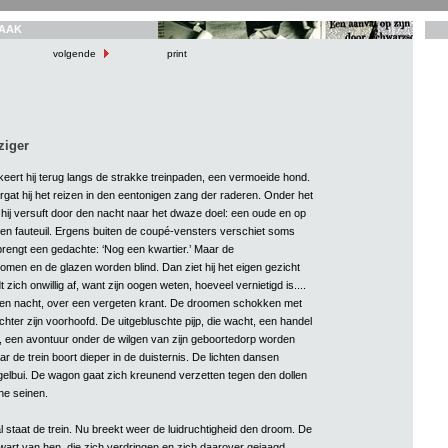
AAK
volgende
print
ziger
keert hij terug langs de strakke treinpaden, een vermoeide hond.
rgat hij het reizen in den eentonigen zang der raderen. Onder het
hij versuft door den nacht naar het dwaze doel: een oude en op
en fauteuil. Ergens buiten de coupé-vensters verschiet soms
 brengt een gedachte: ‘Nog een kwartier.’ Maar de
men en de glazen worden blind. Dan ziet hij het eigen gezicht
 zich onwillig af, want zijn oogen weten, hoeveel vernietigd is....
 den nacht, over een vergeten krant. De droomen schokken met
ter zijn voorhoofd. De uitgebluschte pijp, die wacht, een handel
, een avontuur onder de wilgen van zijn geboortedorp worden
ar de trein boort dieper in de duisternis. De lichten dansen
elbui. De wagon gaat zich kreunend verzetten tegen den dollen
ne seinen.
l staat de trein. Nu breekt weer de luidruchtigheid den droom. De
art van hen, die zich verdringen en zich daarover gejaagd