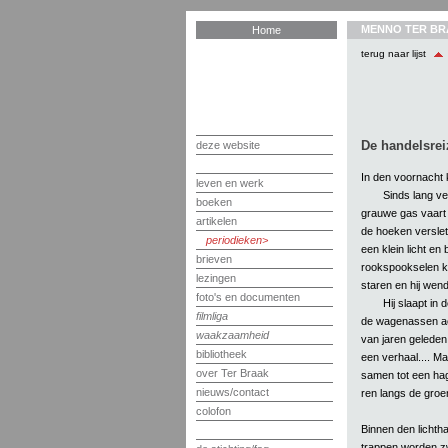
MENNO TER BR
Home
terug naar lijst
De handelsrei
deze website
In den voornacht 
leven en werk
Sinds lang ve
boeken
grauwe gas vaart 
artikelen
de hoeken verslet
periodieken
een klein licht en
brieven
rookspookselen ko
lezingen
staren en hij wendt
foto's en documenten
Hij slaapt in
filmliga
de wagenassen ach
waakzaamheid
van jaren geleden
bibliotheek
een verhaal.... Ma
over Ter Braak
samen tot een hag
nieuws/contact
ren langs de groe
colofon
Binnen den lichtha
trappen worden zw