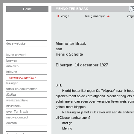
MENNO TER BRAAK
Home
vorige
terug naar lijst
volg
Menno ter Braak
deze website
aan
Henrik Scholte
leven en werk
boeken
Eibergen, 14 december 1927
artikelen
brieven
correspondenten
lezingen
B.H.
foto's en documenten
Hierbij het artikel tegen
De Telegraaf
, naar ik hoo
filmliga
bijzaken recht op de kern afgaand. Mocht er nog iets b
waakzaamheid
schrijf me er dan even over; verander liever niets zon
bibliotheek
geheel moet kloppen.
over Ter Braak
Na lezing wil je het stuk zeker wel aan de andere
nieuws/contact
bij Clausen achterlaten?
hart.gr.
colofon
Menno