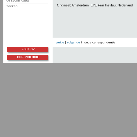
de stichting/faq
Origineel: Amsterdam, EYE Film Instituut Nederland
zoeken
vorige
|
volgende
in
deze
correspondentie
ZOEK OP
CHRONOLOGIE