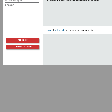
de stichting/faq
zoeken
vorige
|
volgende
in
deze
correspondentie
ZOEK OP
CHRONOLOGIE