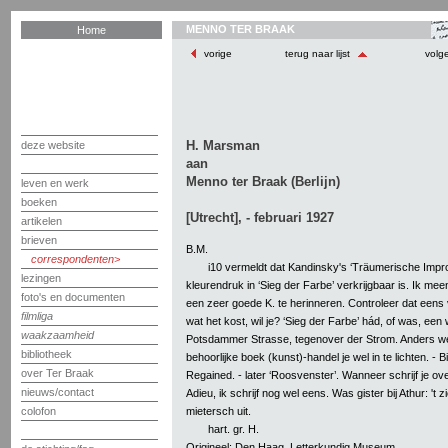
MENNO TER BRAAK
Home
vorige
terug naar lijst
volg
H. Marsman
deze website
aan
Menno ter Braak (Berlijn)
leven en werk
boeken
[Utrecht], - februari 1927
artikelen
brieven
B.M.
correspondenten
i10 vermeldt dat Kandinsky's ‘Träumerische Impro
lezingen
kleurendruk in ‘Sieg der Farbe’ verkrijgbaar is. Ik mee
foto's en documenten
een zeer goede K. te herinneren. Controleer dat eens
filmliga
wat het kost, wil je? ‘Sieg der Farbe’ hád, of was, een 
waakzaamheid
Potsdammer Strasse, tegenover der Strom. Anders w
bibliotheek
behoorlijke boek (kunst)-handel je wel in te lichten. - B
over Ter Braak
Regained. - later ‘Roosvenster’. Wanneer schrijf je ov
nieuws/contact
Adieu, ik schrijf nog wel eens. Was gister bij Athur: 't z
mietersch uit.
colofon
hart. gr. H.
Origineel: Den Haag, Letterkundig Museum