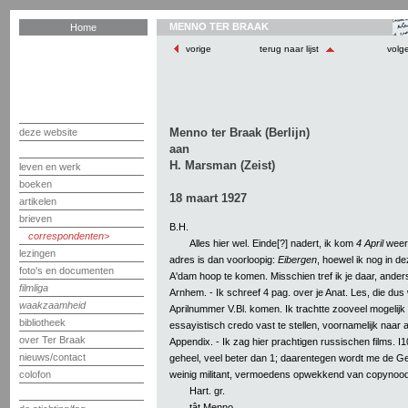
MENNO TER BRAAK
Home
vorige
terug naar lijst
volg
Menno ter Braak (Berlijn)
deze website
aan
H. Marsman (Zeist)
leven en werk
boeken
18 maart 1927
artikelen
brieven
B.H.
correspondenten
Alles hier wel. Einde[?] nadert, ik kom
4 April
weer 
lezingen
adres is dan voorloopig:
Eibergen
, hoewel ik nog in d
foto's en documenten
A'dam hoop te komen. Misschien tref ik je daar, anders 
filmliga
Arnhem. - Ik schreef 4 pag. over je Anat. Les, die dus w
waakzaamheid
Aprilnummer V.Bl. komen. Ik trachtte zooveel mogelijk o
bibliotheek
essayistisch credo vast te stellen, voornamelijk naar 
over Ter Braak
Appendix. - Ik zag hier prachtigen russischen films. I10
nieuws/contact
geheel, veel beter dan 1; daarentegen wordt me de 
weinig militant, vermoedens opwekkend van copynood
colofon
Hart. gr.
tât Menno