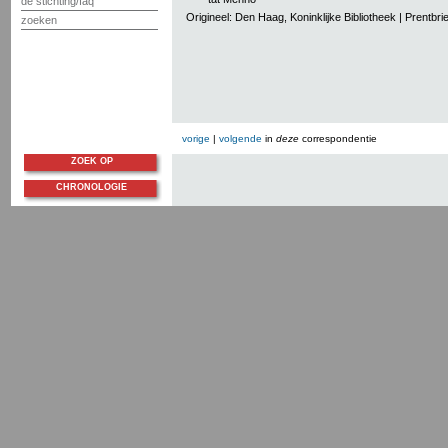
de stichting/faq
Origineel: Den Haag, Koninklijke Bibliotheek | Prentbri
zoeken
vorige
|
volgende
in
deze
correspondentie
ZOEK OP
CHRONOLOGIE