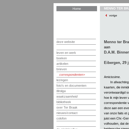
MENNO TER BR
Home
vorige
Menno ter Br
deze website
aan
D.A.M. Binnen
leven en werk
boeken
Eibergen, 29 j
artikelen
brieven
correspondenten
Amicissime.
lezingen
In afwachting 
foto's en documenten
kaarten, die inmi
filmliga
verontwaardigd sc
waakzaamheid
hoe ik mijn leven
bibliotheek
correspondentie 
over Ter Braak
deze aan een even
nieuws/contact
van onze faits et g
juist een Chr.-Ger
colofon
volhouden, dat de
heidensche stemmi