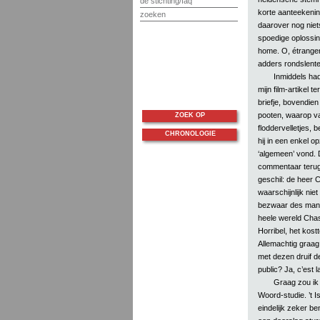
de stichting/faq
korte aanteekening
zoeken
daarover nog niet
spoedige oplossin
home. O, étrangers,
adders rondslenter
Inmiddels had 
mijn film-artikel 
briefje, bovendien
pooten, waarop v
ZOEK OP
floddervelletjes, 
CHRONOLOGIE
hij in een enkel o
‘algemeen’ vond. D
commentaar terug 
geschil: de heer C
waarschijnlijk nie
bezwaar des mans (
heele wereld Chas
Horribel, het kostt
Allemachtig graag
met dezen druif d
public? Ja, c’est la
Graag zou ik 
Woord-studie. ’t I
eindelijk zeker be