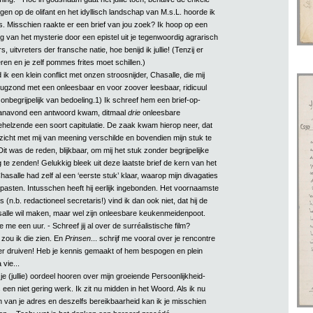
en op de olifant en het idyllisch landschap van M.s.L. hoorde ik
s. Misschien raakte er een brief van jou zoek? Ik hoop op een
g van het mysterie door een epistel uit je tegenwoordig agrarisch
 uitvreters der fransche natie, hoe benijd ik jullie! (Tenzij er
en en je zelf pommes frites moet schillen.)
ik een klein conflict met onzen stroosnijder, Chasalle, die mij
terugzond met een onleesbaar en voor zoover leesbaar, ridicuul
 onbegrijpelijk van bedoeling.1) Ik schreef hem een brief-op-
anavond een antwoord kwam, ditmaal
drie
onleesbare
behelzende een soort capitulatie. De zaak kwam hierop neer, dat
pzicht met mij van meening verschilde en bovendien mijn stuk te
it was de reden, blijkbaar, om mij het stuk zonder begrijpelijke
te zenden! Gelukkig bleek uit deze laatste brief de kern van het
hasalle had zelf al een ‘eerste stuk’ klaar, waarop mijn divagaties
t pasten. Intusschen heeft hij eerlijk ingebonden. Het voornaamste
n.b. redactioneel secretaris!) vind ik dan ook niet, dat hij de
alle wil maken, maar wel zijn onleesbare keukenmeidenpoot.
e me een uur. - Schreef jij al over de surréalistische film?
 zou ik die zien. En
Prinsen
... schrijf me vooral over je rencontre
er druiven! Heb je kennis gemaakt of hem bespogen en plein
 vie...
je (jullie) oordeel hooren over mijn groeiende Persoonlijkheid-
s een niet gering werk. Ik zit nu midden in het Woord. Als ik nu
n van je adres en deszelfs bereikbaarheid kan ik je misschien