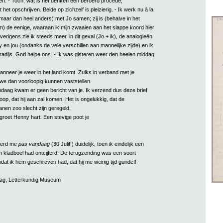
en. - Toch: wat is het denken een beroerd procédé,
et opschrijven. Beide op zichzelf is pleizierig. - Ik werk nu à la
maar dan heel anders) met Jo samen; zij is (behalve in het
m) de eenige, waaraan ik mijn zwaaien aan het slappe koord hier
verigens zie ik steeds meer, in dit geval (Jo + ik), de analogieën
en jou (ondanks de vele verschillen aan mannelijke zijde) en ik
radijs. God helpe ons. - Ik was gisteren weer den heelen middag
wanneer je weer in het land komt. Zulks in verband met je
 we dan voorloopig kunnen vaststellen.
ndaag kwam er geen bericht van je. Ik verzend dus deze brief
op, dat hij aan zal komen. Het is ongelukkig, dat de
nen zoo slecht zijn geregeld.
groet Henny hart. Een stevige poot je
werd me
pas vandaag
(30 Juli!!) duidelijk, toen ik eindelijk een
jn kladboel had ontcijferd. De terugzending was een soort
mdat ik hem geschreven had, dat hij me weinig tijd gunde!!
aag, Letterkundig Museum