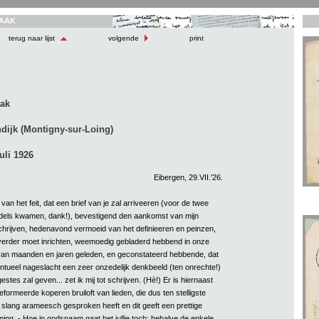
AAK
terug naar lijst
volgende
print
aak
dijk (Montigny-sur-Loing)
uli 1926
Eibergen, 29.VII.'26.
van het feit, dat een brief van je zal arriveeren (voor de twee
ddels kwamen, dank!), bevestigend den aankomst van mijn
hrijven, hedenavond vermoeid van het definieeren en peinzen,
 verder moet inrichten, weemoedig gebladerd hebbend in onze
van maanden en jaren geleden, en geconstateerd hebbende, dat
tueel nageslacht een zeer onzedelijk denkbeeld (ten onrechte!)
estes zal geven... zet ik mij tot schrijven. (Hè!) Er is hiernaast
eformeerde koperen bruiloft van lieden, die dus ten stelligste
 slang arameesch gesproken heeft en dit geeft een prettige
ng. - Hoe in godsnaam gaat het jullie toch; behalve de enkele