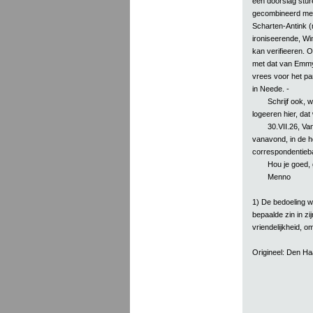
een doorslag stur
gecombineerd met h
Scharten-Antink (
ironiseerende, Wi
kan verifieeren. O
met dat van Emmy 
vrees voor het pa
in Neede. -
Schrijf ook, 
logeeren hier, dat
30.VII.26, Va
vanavond, in de ho
correspondentieba
Hou je goed, 
Menno
1) De bedoeling 
bepaalde zin in zi
vriendelijkheid, o
Origineel: Den H