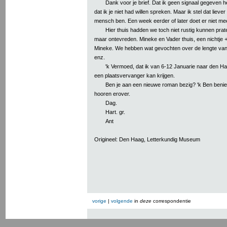
Dank voor je brief. Dat ik geen signaal gegeven heb,
dat ik je niet had willen spreken. Maar ik stel dat liever ui
mensch ben. Een week eerder of later doet er niet mee
Hier thuis hadden we toch niet rustig kunnen prat
maar ontevreden. Mineke en Vader thuis, een nichtje +
Mineke. We hebben wat gevochten over de lengte van 
enz.
'k Vermoed, dat ik van 6-12 Januarie naar den Haa
een plaatsvervanger kan krijgen.
Ben je aan een nieuwe roman bezig? 'k Ben beni
hooren erover.
Dag.
Hart. gr.
Ant
Origineel: Den Haag, Letterkundig Museum
vorige
|
volgende
in
deze
correspondentie