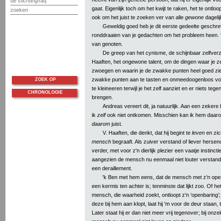
de stichting/faq
gaat. Eigenlijk toch om het kwijt te raken, het te ontlo
zoeken
ook om het juist te zoeken ver van alle
gewone
dageli
Geweldig goed heb je dit eerste gedeelte geschreve
ronddraaien van je gedachten om het probleem heen. 
van genoten.
De greep van het cynisme, de schijnbaar zelfver
Haaften, het ongewone talent, om de dingen waar je zel
zwoegen en waarin je de zwakke punten heel goed ziet
zwakke punten aan te tasten en onmeedoogenloos voo
ZOEK OP
te kleineeren terwijl je het zelf aanziet en er niets tege
CHRONOLOGIE
brengen.
Andreas vereert dit, ja natuurlijk. Aan een zeker
ik
zelf
ook niet ontkomen. Misschien kan ik hem daar
daarom
juist.
V. Haaften, die denkt, dat hij begint te
leven
en zich
mensch
begraaft. Als zuiver verstand of liever hersenc
verder, met voor z'n dierlijk plezier een vaatje instinc
aangezien de mensch nu eenmaal niet louter verstand is
een deraillement.
'k Ben met hem eens, dat de mensch met z'n ope
een kermis ten achter is; tenminste dat lijkt zoo. Of h
mensch, die waarheid zoekt, ontloopt z'n ‘openbaring’
deze bij hem aan klopt, laat hij 'm voor de deur staan, t
Later staat hij er dan niet meer vrij tegenover; bij on