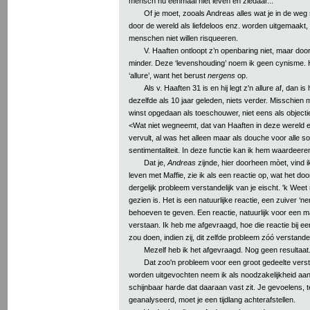
mensch nu eenmaal niet leven en ziedaar...
Of je moet, zooals Andreas alles wat je in de weg 
door de wereld als liefdeloos enz. worden uitgemaakt
menschen niet willen risqueeren.
V. Haaften ontloopt z’n openbaring niet, maar do
minder. Deze ‘levenshouding’ noem ik geen cynisme. H
‘allure’, want het berust
nergens
op.
Als v. Haaften 31 is en hij legt z'n allure af, dan is
dezelfde als 10 jaar geleden, niets verder. Misschien 
winst opgedaan als toeschouwer, niet eens als objecti
<Wat niet wegneemt, dat van Haaften in deze wereld ee
vervult, al was het alleen maar als douche voor alle s
sentimentaliteit. In deze functie kan ik hem waardeere
Dat je,
Andreas
zijnde, hier doorheen mòet, vind i
leven met Maffie, zie ik als een reactie op, wat het do
dergelijk probleem verstandelijk van je eischt. 'k Weet 
gezien is. Het is een natuurlijke reactie, een zuiver ‘
behoeven te geven. Een reactie, natuurlijk voor een m
verstaan. Ik heb me afgevraagd, hoe die reactie bij e
zou doen, indien zij, dit zelfde probleem zóó verstande
Mezelf heb ik het afgevraagd. Nog geen resultaat
Dat zoo'n probleem voor een groot gedeelte verst
worden uitgevochten neem ik als noodzakelijkheid aan,
schijnbaar harde dat daaraan vast zit. Je gevoelens, t
geanalyseerd, moet je een tijdlang achterafstellen.