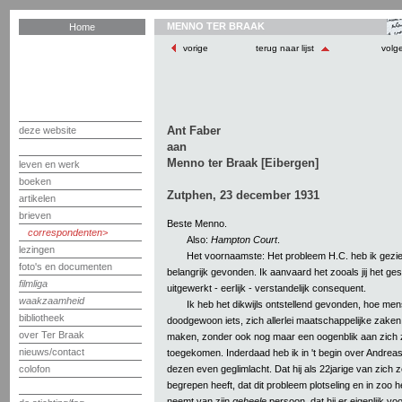
MENNO TER BRAAK
Home
vorige
terug naar lijst
volg
Ant Faber
deze website
aan
Menno ter Braak [Eibergen]
leven en werk
boeken
Zutphen, 23 december 1931
artikelen
brieven
Beste Menno.
correspondenten
Also:
Hampton Court
.
lezingen
Het voornaamste: Het probleem H.C. heb ik gezi
foto's en documenten
belangrijk gevonden. Ik aanvaard het zooals jij het ges
filmliga
uitgewerkt - eerlijk - verstandelijk consequent.
waakzaamheid
Ik heb het dikwijls ontstellend gevonden, hoe me
bibliotheek
doodgewoon iets, zich allerlei maatschappelijke zake
over Ter Braak
maken, zonder ook nog maar een oogenblik aan zich ze
nieuws/contact
toegekomen. Inderdaad heb ik in 't begin over Andreas' 
dezen even geglimlacht. Dat hij als 22jarige van zich z
colofon
begrepen heeft, dat dit probleem plotseling en in zoo 
neemt van zijn
geheele
persoon, dat hij er eigenlijk vo