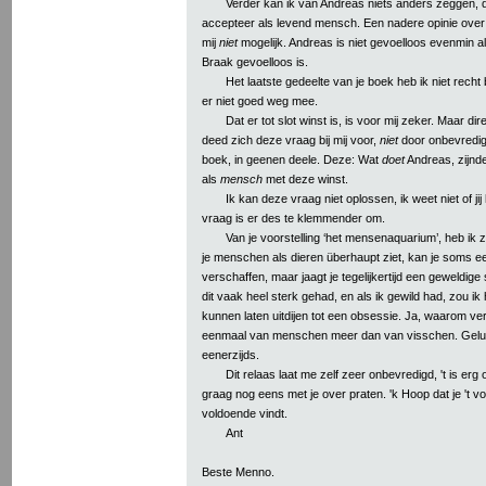
Verder kan ik van Andreas niets anders zeggen, 
accepteer als levend mensch. Een nadere opinie over
mij
niet
mogelijk. Andreas is niet gevoelloos evenmin a
Braak gevoelloos is.
Het laatste gedeelte van je boek heb ik niet recht
er niet goed weg mee.
Dat er tot slot winst is, is voor mij zeker. Maar di
deed zich deze vraag bij mij voor,
niet
door onbevredig
boek, in geenen deele. Deze: Wat
doet
Andreas, zijnd
als
mensch
met deze winst.
Ik kan deze vraag niet oplossen, ik weet niet of ji
vraag is er des te klemmender om.
Van je voorstelling ‘het mensenaquarium’, heb ik 
je menschen als dieren überhaupt ziet, kan je soms 
verschaffen, maar jaagt je tegelijkertijd een geweldige
dit vaak heel sterk gehad, en als ik gewild had, zou ik
kunnen laten uitdijen tot een obsessie. Ja, waarom ve
eenmaal van menschen meer dan van visschen. Gelu
eenerzijds.
Dit relaas laat me zelf zeer onbevredigd, 't is erg o
graag nog eens met je over praten. 'k Hoop dat je 't vo
voldoende vindt.
Ant
Beste Menno.