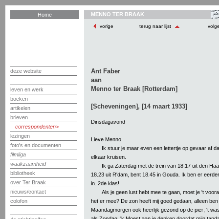
MENNO TER BRAAK
Home
vorige
terug naar lijst
volg
Ant Faber
deze website
aan
Menno ter Braak [Rotterdam]
leven en werk
boeken
[Scheveningen], [14 maart 1933]
artikelen
brieven
Dinsdagavond
correspondenten
lezingen
Lieve Menno
foto's en documenten
Ik stuur je maar even een lettertje op gevaar af d
filmliga
elkaar kruisen.
waakzaamheid
Ik ga Zaterdag met de trein van 18.17 uit den Haag
bibliotheek
18.23 uit R'dam, bent 18.45 in Gouda. Ik ben er eerder,
over Ter Braak
in. 2de klas!
nieuws/contact
Als je geen lust hebt mee te gaan, moet je 't voora
het er mee? De zon heeft mij goed gedaan, alleen ben
colofon
Maandagmorgen ook heerlijk gezond op de pier; 't was
als Zondag. 'k Moest aan je denken doordat mijn tanda