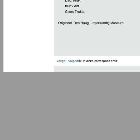
Dag, liefje.
tuut v Ant
Groet Truida.
Origineel: Den Haag, Letterkundig Museum
vorige
|
volgende
in
deze
correspondentie