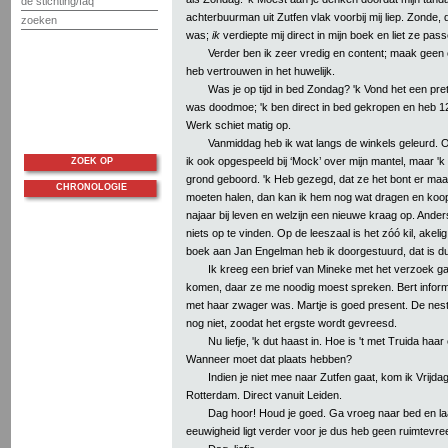
de stichting/faq
achterbuurman uit Zutfen vlak voorbij mij liep. Zonde, da
zoeken
was;
ik
verdiepte mij direct in mijn boek en liet ze pas
Verder ben ik zeer vredig en content; maak geen 
heb vertrouwen in het huwelijk.
Was je op tijd in bed Zondag? 'k Vond het een pre
was doodmoe; 'k ben direct in bed gekropen en heb 12
Werk schiet matig op.
Vanmiddag heb ik wat langs de winkels geleurd.
ik ook opgespeeld bij ‘Mock’ over mijn mantel, maar 'k 
ZOEK OP
grond geboord. 'k Heb gezegd, dat ze het bont er maar 
CHRONOLOGIE
moeten halen, dan kan ik hem nog wat dragen en koop
najaar bij leven en welzijn een nieuwe kraag op. Ander
niets op te vinden. Op de leeszaal is het zóó kil, akel
boek aan Jan Engelman heb ik doorgestuurd, dat is du
Ik kreeg een brief van Mineke met het verzoek g
komen, daar ze me noodig moest spreken. Bert infor
met haar zwager was. Martje is goed present. De nes
nog niet, zoodat het ergste wordt gevreesd.
Nu liefje, 'k dut haast in. Hoe is 't met Truida ha
Wanneer moet dat plaats hebben?
Indien je niet mee naar Zutfen gaat, kom ik Vrijda
Rotterdam. Direct vanuit Leiden.
Dag hoor! Houd je goed. Ga vroeg naar bed en la
eeuwigheid ligt verder voor je dus heb geen ruimtevre