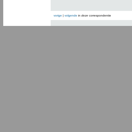
vorige
|
volgende
in
deze
correspondentie