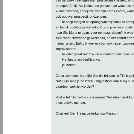
van dat boek (zie ingesloten prospectus) besteld, om
brengen (à f 9). Als je dus een geneesman weet, die e
kunnen worden, schrijf me dan zijn adres vooral, want
ook nog wat prospecti rondzenden.
Ik hoop morgen de epiloog van mijn boek te schrij
en ben ik voorloopig ‘werkeloos’. Zou je er voor voel
naar Sils Maria te gaan, voor een paar dagen? Ik wo
zien, waar Nietzsche gewerkt had, en het schijnt een 
natuur te zijn. Enfin, ik voel er voor, ook reizen zoovee
improviseeren.
In ieder geval wacht ik nu op nadere berichten van
Het beste, en veel liefs van
je Menno
Groet allen zeer hartelijk! Van die brieven uit Tiel begrij
Natuurlijk
mag je ze lezen! Ongunstiger dan ik mij nu v
daardoor wel niet worden?
Vind je tijd ‘Dumay’ te corrigeeren?
Niet
alleen drukfou
thee, baby's etc. etc.
Origineel: Den Haag, Letterkundig Museum