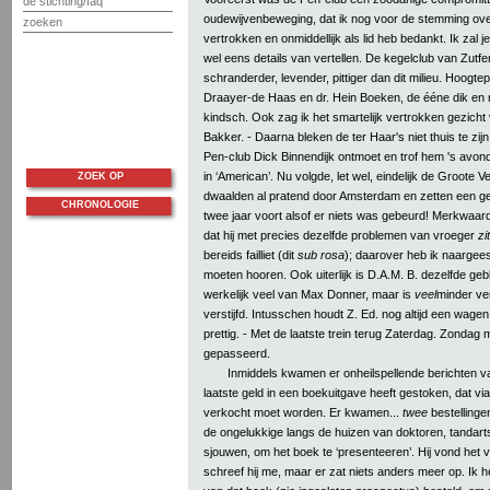
de stichting/faq
oudewijvenbeweging, dat ik nog voor de stemming ove
zoeken
vertrokken en onmiddellijk als lid heb bedankt. Ik zal 
wel eens details van vertellen. De kegelclub van Zutfe
schranderder, levender, pittiger dan dit milieu. Hoogtep
Draayer-de Haas en dr. Hein Boeken, de ééne dik en 
kindsch. Ook zag ik het smartelijk vertrokken gezicht
Bakker. - Daarna bleken de ter Haar's niet thuis te zijn
Pen-club Dick Binnendijk ontmoet en trof hem 's avonds
in ‘American’. Nu volgde, let wel, eindelijk de Groote 
ZOEK OP
dwaalden al pratend door Amsterdam en zetten een g
CHRONOLOGIE
twee jaar voort alsof er niets was gebeurd! Merkwaardi
dat hij met precies dezelfde problemen van vroeger
zit
bereids failliet (dit
sub rosa
); daarover heb ik naargees
moeten hooren. Ook uiterlijk is D.A.M. B. dezelfde gebl
werkelijk veel van Max Donner, maar is
veel
minder ver
verstijfd. Intusschen houdt Z. Ed. nog altijd een wagen
prettig. - Met de laatste trein terug Zaterdag. Zondag
gepasseerd.
Inmiddels kwamen er onheilspellende berichten va
laatste geld in een boekuitgave heeft gestoken, dat vi
verkocht moet worden. Er kwamen...
twee
bestellinge
de ongelukkige langs de huizen van doktoren, tandar
sjouwen, om het boek te ‘presenteeren’. Hij vond het v
schreef hij me, maar er zat niets anders meer op. Ik h