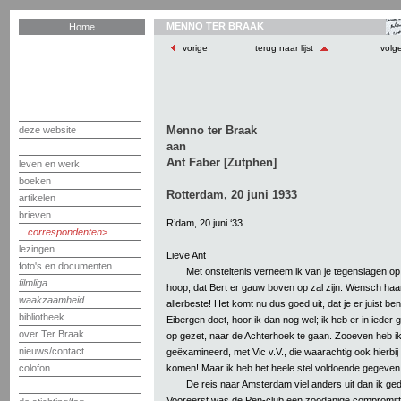
MENNO TER BRAAK
Home
vorige
terug naar lijst
volg
Menno ter Braak
deze website
aan
Ant Faber [Zutphen]
leven en werk
boeken
Rotterdam, 20 juni 1933
artikelen
brieven
R’dam, 20 juni ‘33
correspondenten
lezingen
Lieve Ant
foto's en documenten
Met onsteltenis verneem ik van je tegenslagen op
filmliga
hoop, dat Bert er gauw boven op zal zijn. Wensch haa
waakzaamheid
allerbeste! Het komt nu dus goed uit, dat je er juist be
bibliotheek
Eibergen doet, hoor ik dan nog wel; ik heb er in ieder 
over Ter Braak
op gezet, naar de Achterhoek te gaan. Zooeven heb ik
nieuws/contact
geëxamineerd, met Vic v.V., die waarachtig ook hierbij t
komen! Maar ik heb het heele stel voldoende gegeven
colofon
De reis naar Amsterdam viel anders uit dan ik ge
Vooreerst was de Pen-club een zoodanige compromit