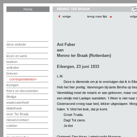
MENNO TER BRAAK
Home
vorige
terug naar lijst
volg
Ant Faber
deze website
aan
Menno ter Braak (Rotterdam)
leven en werk
boeken
Eibergen, 23 juni 1933
artikelen
brieven
L.M.
correspondenten
Deze is dienende om je te overtuigen dat ik in Eibe
lezingen
Heb het hier prettig. Vanmorgen bij tante Bertha op b
foto's en documenten
Vanmiddag moet de notaris er aan gelooven, maar voor d
filmliga
een eindje met Laelaps wandelen. ’t Weer is niet naar m
waakzaamheid
Gisteravond vroeg naar bed, lekker uitgeslapen. Morg
bibliotheek
halen. ‘k Vind het leuk, dat je komt.
over Ter Braak
Groet Truida.
nieuws/contact
Dag! Tot ziens.
Je Ant
colofon
Origineel: Den Haag, Letterkundig Museum