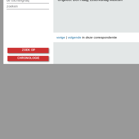
de stichting/faq
zoeken
vorige
|
volgende
in
deze
correspondentie
ZOEK OP
CHRONOLOGIE