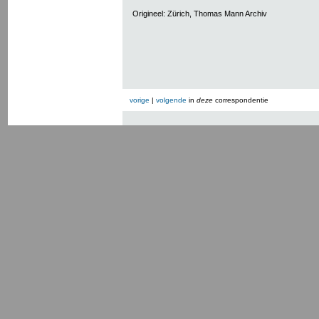
Origineel: Zürich, Thomas Mann Archiv
vorige
|
volgende
in
deze
correspondentie