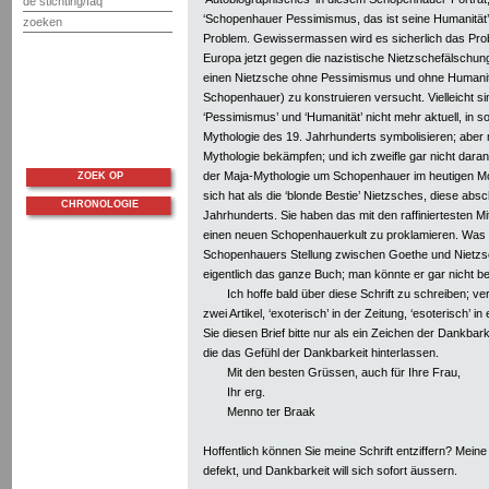
de stichting/faq
‘Schopenhauer Pessimismus, das ist seine Humanität’,
zoeken
Problem. Gewissermassen wird es sicherlich das Proble
Europa jetzt gegen die nazistische Nietzschefälschun
einen Nietzsche ohne Pessimismus und ohne Humanit
Schopenhauer) zu konstruieren versucht. Vielleicht s
‘Pessimismus’ und ‘Humanität’ nicht mehr aktuell, in so
Mythologie des 19. Jahrhunderts symbolisieren; aber
Mythologie bekämpfen; und ich zweifle gar nicht daran
der Maja-Mythologie um Schopenhauer im heutigen Mo
ZOEK OP
sich hat als die ‘blonde Bestie’ Nietzsches, diese abs
CHRONOLOGIE
Jahrhunderts. Sie haben das mit den raffiniertesten Mi
einen neuen Schopenhauerkult zu proklamieren. Was 
Schopenhauers Stellung zwischen Goethe und Nietzsc
eigentlich das ganze Buch; man könnte er gar nicht 
Ich hoffe bald über diese Schrift zu schreiben; ve
zwei Artikel, ‘exoterisch’ in der Zeitung, ‘esoterisch’ in
Sie diesen Brief bitte nur als ein Zeichen der Dankbark
die das Gefühl der Dankbarkeit hinterlassen.
Mit den besten Grüssen, auch für Ihre Frau,
Ihr erg.
Menno ter Braak
Hoffentlich können Sie meine Schrift entziffern? Meine
defekt, und Dankbarkeit will sich sofort äussern.