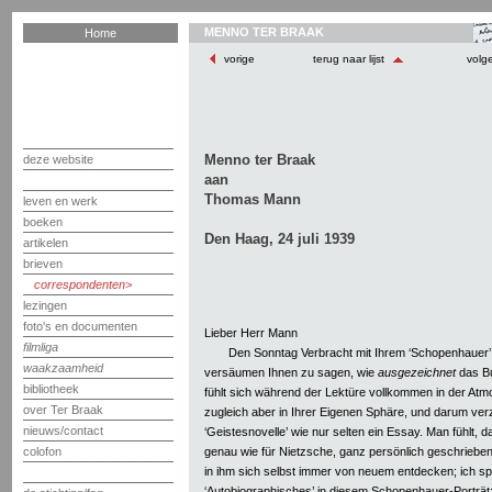
MENNO TER BRAAK
Home
vorige
terug naar lijst
volg
Menno ter Braak
deze website
aan
Thomas Mann
leven en werk
boeken
Den Haag, 24 juli 1939
artikelen
brieven
correspondenten
lezingen
foto's en documenten
Lieber Herr Mann
filmliga
Den Sonntag Verbracht mit Ihrem ‘Schopenhauer’.
waakzaamheid
versäumen Ihnen zu sagen, wie
ausgezeichnet
das Bu
bibliotheek
fühlt sich während der Lektüre vollkommen in der A
over Ter Braak
zugleich aber in Ihrer Eigenen Sphäre, und darum ver
nieuws/contact
‘Geistesnovelle’ wie nur selten ein Essay. Man fühlt, 
genau wie für Nietzsche, ganz persönlich geschrieben 
colofon
in ihm sich selbst immer von neuem entdecken; ich sp
‘Autobiographisches’ in diesem Schopenhauer-Porträt;