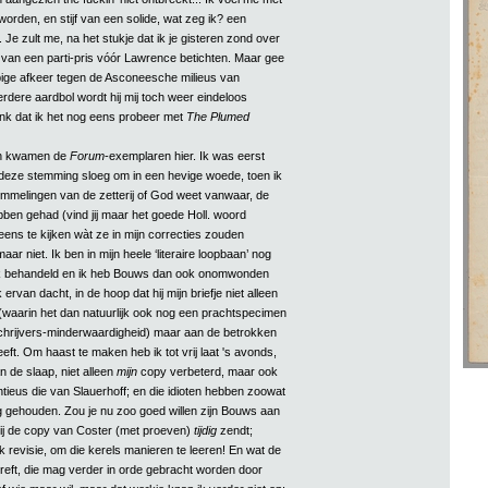
worden, en stijf van een solide, wat zeg ik? een
 Je zult me, na het stukje dat ik je gisteren zond over
t van een parti-pris vóór Lawrence betichten. Maar gee
ppige afkeer tegen de Asconeesche milieus van
rdere aardbol wordt hij mij toch weer eindeloos
nk dat ik het nog eens probeer met
The Plumed
n kwamen de
Forum
-exemplaren hier. Ik was eerst
deze stemming sloeg om in een hevige woede, toen ik
ommelingen van de zetterij of God weet vanwaar, de
ben gehad (vind jij maar het goede Holl. woord
eens te kijken wàt ze in mijn correcties zouden
ar niet. Ik ben in mijn heele ‘literaire loopbaan’ nog
ijk behandeld en ik heb Bouws dan ook onomwonden
ervan dacht, in de hoop dat hij mijn briefje niet alleen
t (waarin het dan natuurlijk ook nog een prachtspecimen
chrijvers-minderwaardigheid) maar aan de betrokken
eeft. Om haast te maken heb ik tot vrij laat 's avonds,
an de slaap, niet alleen
mijn
copy verbeterd, maar ook
tieus die van Slauerhoff; en die idioten hebben zoowat
 gehouden. Zou je nu zoo goed willen zijn Bouws aan
 mij de copy van Coster (met proeven)
tijdig
zendt;
 revisie, om die kerels manieren te leeren! En wat de
reft, die mag verder in orde gebracht worden door