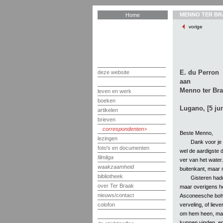
MENNO TER BR
Home
vorige
E. du Perron
deze website
aan
Menno ter Br
leven en werk
boeken
Lugano, [5 jun
artikelen
brieven
correspondenten
Beste Menno,
lezingen
Dank voor je 
foto's en documenten
wel de aardigste d
filmliga
ver van het water
waakzaamheid
buitenkant, maar ni
bibliotheek
Gisteren hadd
over Ter Braak
maar overigens hee
nieuws/contact
Asconeesche bohème
verveling, of liev
colofon
om hem heen, maar 
kunnen vinden, en 