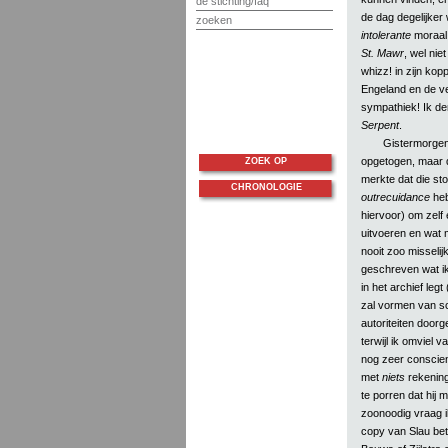
de stichting/faq
de dag degelijker 
zoeken
intolerante
moraal.
St. Mawr
, wel nie
whizz! in zijn ko
Engeland en de ve
sympathiek! Ik de
Serpent
.
Gistermorge
opgetogen, maar 
ZOEK OP
merkte dat die st
CHRONOLOGIE
outrecuidance
heb
hiervoor) om zelf 
uitvoeren en wat ma
nooit zoo missel
geschreven wat ik 
in het archief leg
zal vormen van s
autoriteiten doorg
terwijl ik omviel v
nog zeer conscien
met
niets
rekening
te porren dat hij
zoonoodig vraag ik
copy van Slau bet