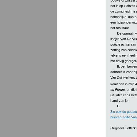
Bouws of Zijlstra 
het is op zichzelf
de zuinigheid miss
behoorlijke, dan h
een hulponderwijz
het resultaat.
De opmaak 
liedjes van De Vri
poëzie achteraan 
zetting van
Noodk
telkens een heel n
me hevig geërgerd
Ik ben benie
schreef ik voor e
Van Duinkerken, w
komt dan in mijn 4
en Forum
, en die
uit, later eens bet
hand van je
E.
Zie ook de geactu
brieven-editie Va
Origineel: Lette