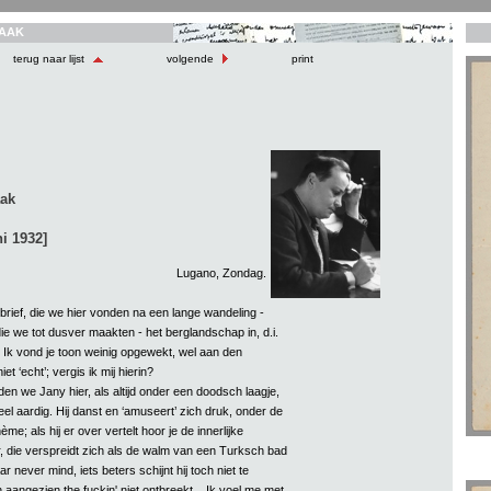
AAK
terug naar lijst
volgende
print
aak
i 1932]
Lugano, Zondag.
brief, die we hier vonden na een lange wandeling -
ie we tot dusver maakten - het berglandschap in, d.i.
. Ik vond je toon weinig opgewekt, wel aan den
et ‘echt’; vergis ik mij hierin?
en we Jany hier, als altijd onder een doodsch laagje,
l aardig. Hij danst en ‘amuseert’ zich druk, onder de
; als hij er over vertelt hoor je de innerlijke
er, die verspreidt zich als de walm van een Turksch bad
never mind, iets beters schijnt hij toch niet te
aangezien the fuckin' niet ontbreekt... Ik voel me met