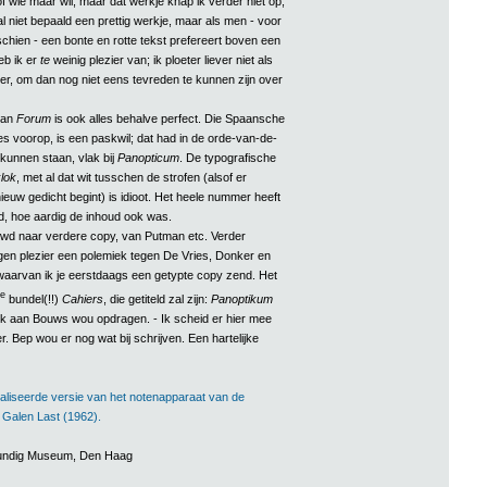
of wie maar wil, maar dat werkje knap ik verder niet op;
 al niet bepaald een prettig werkje, maar als men - voor
chien - een bonte en rotte tekst prefereert boven een
eb ik er
te
weinig plezier van; ik ploeter liever niet als
er, om dan nog niet eens tevreden te kunnen zijn over
van
Forum
is ook alles behalve perfect. Die Spaansche
es voorop, is een paskwil; dat had in de orde-van-de-
kunnen staan, vlak bij
Panopticum
. De typografische
lok
, met al dat wit tusschen de strofen (alsof er
ieuw gedicht begint) is idioot. Het heele nummer heeft
, hoe aardig de inhoud ook was.
uwd naar verdere copy, van Putman etc. Verder
igen plezier een polemiek tegen De Vries, Donker en
aarvan ik je eerstdaags een getypte copy zend. Het
e
bundel(!!)
Cahiers
, die getiteld zal zijn:
Panoptikum
 ik aan Bouws wou opdragen. - Ik scheid er hier mee
er. Bep wou er nog wat bij schrijven. Een hartelijke
aliseerde versie van het notenapparaat van de
n Galen Last (1962).
rkundig Museum, Den Haag