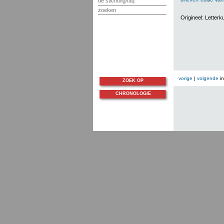
de stichting/faq
zoeken
Origineel: Lette
vorige
|
volgende
i
ZOEK OP
CHRONOLOGIE