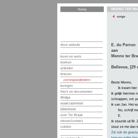
MENNO TER BR
Home
vorige
E. du Perron
deze website
aan
Menno ter Br
leven en werk
boeken
Bellevue, [29
artikelen
brieven
correspondenten
Beste Menno,
lezingen
Ik kwam hier 
foto's en documenten
ik gelijk hiermee 
filmliga
schrappen, vnl. pu
waakzaamheid
ik van Jan. Het wa
bibliotheek
Nu, schrijf m
over Ter Braak
E.
nieuws/contact
Ik stuurde uit Br.
stuur ze me dan t
colofon
Zie ook de geactu
brieven-editie Va