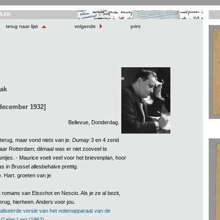
AAK
terug naar lijst
volgende
print
aak
 december 1932]
Bellevue, Donderdag.
terug, maar vond niets van je.
Dumay
3 en 4 zend
naar Rotterdam; ditmaal was er niet zooveel te
ntjes. - Maurice voelt veel voor het brievenplan, hoor
s in Brussel allesbehalve prettig.
e. Hart. groeten van je
 2 romans van Elsschot en Nescio. Als je ze al bezit,
erug, hierheen. Anders voor jou.
aliseerde versie van het notenapparaat van de
n Galen Last (1962).