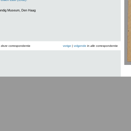
rkundig Museum, Den Haag
n
deze
correspondentie
vorige
|
volgende
in
alle
correspondentie