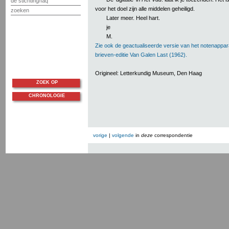
de stichting/faq
voor het doel zijn alle middelen geheiligd.
zoeken
Later meer. Heel hart.
je
M.
Zie ook de geactualiseerde versie van het notenappar
brieven-editie Van Galen Last (1962).
Origineel: Letterkundig Museum, Den Haag
ZOEK OP
CHRONOLOGIE
vorige
|
volgende
in
deze
correspondentie