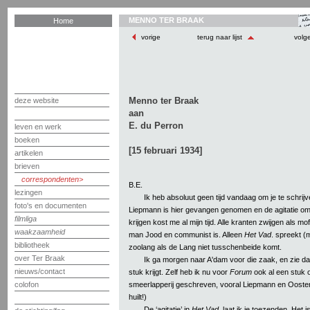
MENNO TER BRAAK
Home
vorige
terug naar lijst
volg
Menno ter Braak
deze website
aan
E. du Perron
leven en werk
boeken
[15 februari 1934]
artikelen
brieven
correspondenten
B.E.
lezingen
Ik heb absoluut geen tijd vandaag om je te schrij
foto's en documenten
Liepmann is hier gevangen genomen en de agitatie om
filmliga
krijgen kost me al mijn tijd. Alle kranten zwijgen als m
waakzaamheid
man Jood en communist is. Alleen
Het Vad
. spreekt (
bibliotheek
zoolang als de Lang niet tusschenbeide komt.
over Ter Braak
Ik ga morgen naar A'dam voor die zaak, en zie dan
nieuws/contact
stuk krijgt. Zelf heb ik nu voor
Forum
ook al een stuk 
smeerlapperij geschreven, vooral Liepmann en Oostenr
colofon
huilt!)
De ‘agitatie’ in
Het Vad
. laat ik je toezenden. Het 