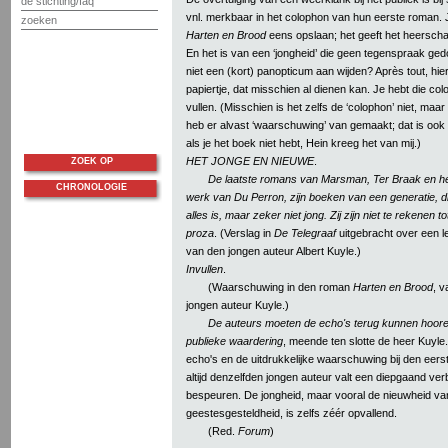
de stichting/faq
vnl. merkbaar in het colophon van hun eerste roman. 
zoeken
Harten en Brood
eens opslaan; het geeft het heerschap
En het is van een ‘jongheid’ die geen tegenspraak gedoo
niet een (kort) panopticum aan wijden? Après tout, hie
papiertje, dat misschien al dienen kan. Je hebt die col
vullen. (Misschien is het zelfs de ‘colophon’ niet, maar 
heb er alvast ‘waarschuwing’ van gemaakt; dat is ook 
als je het boek niet hebt, Hein kreeg het van mij.)
HET JONGE EN NIEUWE
.
ZOEK OP
De laatste romans van Marsman, Ter Braak en het
CHRONOLOGIE
werk van Du Perron, zijn boeken van een generatie, di
alles is, maar zeker niet jong. Zij zijn niet te rekenen t
proza
. (Verslag in
De Telegraaf
uitgebracht over een l
van den jongen auteur Albert Kuyle.)
Invullen
.
(Waarschuwing in den roman
Harten en Brood
, v
jongen auteur Kuyle.)
De auteurs moeten de echo's terug kunnen hoor
publieke waardering
, meende ten slotte de heer Kuyl
echo's en de uitdrukkelijke waarschuwing bij den eer
altijd denzelfden jongen auteur valt een diepgaand ver
bespeuren. De jongheid, maar vooral de nieuwheid v
geestesgesteldheid, is zelfs zéér opvallend.
(Red.
Forum
)