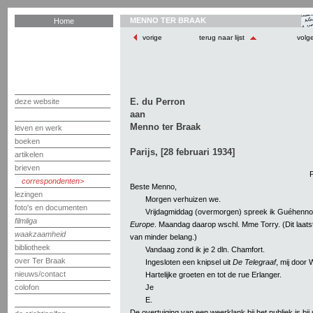
MENNO TER BRAAK
Home
vorige
terug naar lijst
volg
E. du Perron
deze website
aan
Menno ter Braak
leven en werk
boeken
Parijs, [28 februari 1934]
artikelen
brieven
P
correspondenten
Beste Menno,
lezingen
Morgen verhuizen we.
foto's en documenten
Vrijdagmiddag (overmorgen) spreek ik Guéhenno,
filmliga
Europe
. Maandag daarop wschl. Mme Torry. (Dit laatste
waakzaamheid
van minder belang.)
bibliotheek
Vandaag zond ik je 2 dln. Chamfort.
over Ter Braak
Ingesloten een knipsel uit
De Telegraaf
, mij door 
nieuws/contact
Hartelijke groeten en tot de rue Erlanger.
Je
colofon
E.
De overtuiging van een weerklank bij het publiek is bij