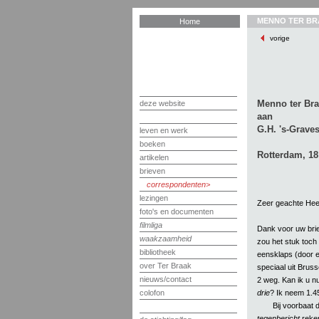
MENNO TER BR
Home
vorige
Menno ter Br
deze website
aan
G.H. 's-Grave
leven en werk
boeken
Rotterdam, 18
artikelen
brieven
correspondenten
lezingen
Zeer geachte Hee
foto's en documenten
filmliga
Dank voor uw brie
waakzaamheid
zou het stuk toc
bibliotheek
eensklaps (door e
over Ter Braak
speciaal uit Bruss
nieuws/contact
2 weg. Kan ik u n
drie
? Ik neem 1.45
colofon
Bij voorbaat
tegenbericht
reken