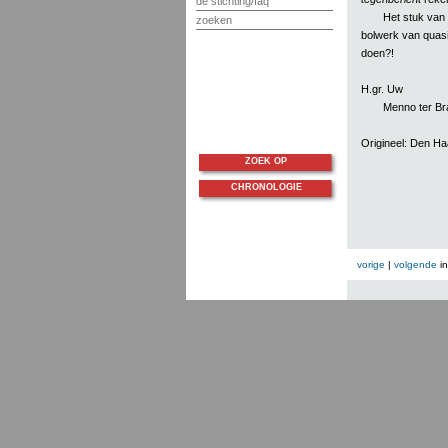
de stichting/faq
Het stuk van 
zoeken
bolwerk van quasi
doen?!
H.gr. Uw
Menno ter Br
Origineel: Den H
ZOEK OP
CHRONOLOGIE
vorige
|
volgende
i