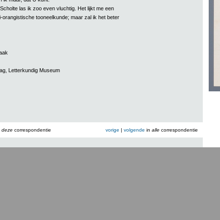
Scholte las ik zoo even vluchtig. Het lijkt me een
-orangistische tooneelkunde; maar zal ik het beter
aak
aag, Letterkundig Museum
n
deze
correspondentie
vorige
|
volgende
in
alle
correspondentie