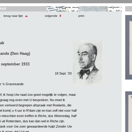
AAK
terug naar lijst
volgende
print
aak
sande (Den Haag)
 september 1933
18 Sept. '33
r 's Gravesande
f; ik hoop Uw raad zoo goed mogelijk te volgen, maar
h graag nog even met U bespreken. Nu
moet
ik
en verkeerd begrepen afspraak met Roelants, die
el komt) ± 4 uur in R'dam zijn en kan zelf niet voor half
u misschien even treffen in
Riche
, dus
Woensdag, half
 uit Rotterdam, dus kan dan wel in Riche zijn.
 dank voor Uw zeer gewaardeerde hulp!
Zonder Uw
 ik maar, dat U kunt.