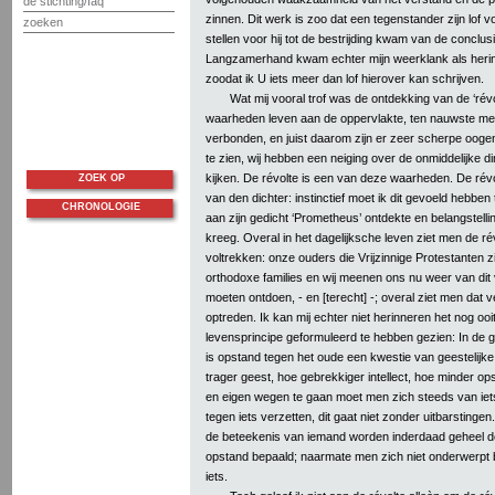
de stichting/faq
zinnen. Dit werk is zoo dat een tegenstander zijn lof
zoeken
stellen voor hij tot de bestrijding kwam van de conclus
Langzamerhand kwam echter mijn weerklank als herinne
zoodat ik U iets meer dan lof hierover kan schrijven.
Wat mij vooral trof was de ontdekking van de ‘révo
waarheden leven aan de oppervlakte, ten nauwste me
verbonden, en juist daarom zijn er zeer scherpe oog
te zien, wij hebben een neiging over de onmiddelijke d
kijken. De révolte is een van deze waarheden. De rév
ZOEK OP
van den dichter: instinctief moet ik dit gevoeld hebben
CHRONOLOGIE
aan zijn gedicht ‘Prometheus’ ontdekte en belangstell
kreeg. Overal in het dagelijksche leven ziet men de ré
voltrekken: onze ouders die Vrijzinnige Protestanten z
orthodoxe families en wij meenen ons nu weer van dit v
moeten ontdoen, - en [terecht] -; overal ziet men dat v
optreden. Ik kan mij echter niet herinneren het nog ooi
levensprincipe geformuleerd te hebben gezien: In de 
is opstand tegen het oude een kwestie van geestelijke 
trager geest, hoe gebrekkiger intellect, hoe minder o
en eigen wegen te gaan moet men zich steeds van iet
tegen iets verzetten, dit gaat niet zonder uitbarstingen.
de beteekenis van iemand worden inderdaad geheel do
opstand bepaald; naarmate men zich niet onderwerpt
iets.