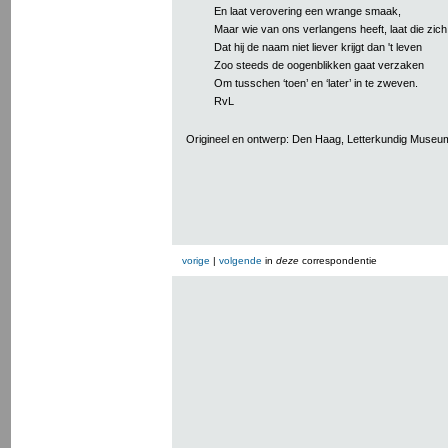
En laat verovering een wrange smaak,
Maar wie van ons verlangens heeft, laat die zic
Dat hij de naam niet liever krijgt dan 't leven
Zoo steeds de oogenblikken gaat verzaken
Om tusschen ‘toen’ en ‘later’ in te zweven.
RvL
Origineel en ontwerp: Den Haag, Letterkundig Museu
vorige
|
volgende
in
deze
correspondentie