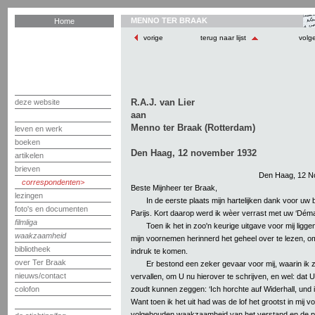
MENNO TER BRAAK
Home
vorige
terug naar lijst
volg
R.A.J. van Lier
deze website
aan
Menno ter Braak (Rotterdam)
leven en werk
boeken
Den Haag, 12 november 1932
artikelen
brieven
Den Haag, 12 N
correspondenten
Beste Mijnheer ter Braak,
lezingen
In de eerste plaats mijn hartelijken dank voor uw b
foto's en documenten
Parijs. Kort daarop werd ik wèer verrast met uw ‘Dém
filmliga
Toen ik het in zoo'n keurige uitgave voor mij ligg
waakzaamheid
mijn voornemen herinnerd het geheel over te lezen, om
bibliotheek
indruk te komen.
over Ter Braak
Er bestond een zeker gevaar voor mij, waarin ik
nieuws/contact
vervallen, om U nu hierover te schrijven, en wel: dat 
zoudt kunnen zeggen: ‘Ich horchte auf Widerhall, und i
colofon
Want toen ik het uit had was de lof het grootst in mij v
volgehouden waakzaamheid van het verstand en de p