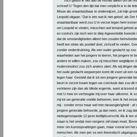
Toch geloof ik niet aan de révolte alleèn om de rév
schreef U ‘Tegen den tijd dat men verplicht is in de le
Mouw als onaantastbaar te onderwijzen, zal mijn groot
Leopold uitgaan.’ Dat is iets wat ik niet geloof, als De
onaantastbaar werd zou U in verzet tegen hem komen,
om Leopold te vinden; misschien wel iemand geheel a
en contra's zijn toch een te diep ingewortelde kwestie i
dat de omstandigheden alleen hen zouden beïnvloede
heeft ten slotte als positief doel, zichzelf te vinden. Ge
zonder onderdrukking. Als een ouder geslacht op zou
waarheden aan het jongere te leeren, het jongere te 
anders te willen maken, zou zij misschien wegblijven ò
muitersinstinct zou zich anders uiten. Als wij dingen die
het oude geslacht wegwerpen komt dit voort uit een ra
tegen haar. Gesteld dat ik tot een jongere generatie b
beurt in verzet kwam tegen uw conclusie dan zou dit n
verklaren zijn dan als blinde ergernis, want al lezend d
met U mee en verheugde mij over haar uitkomst. Ik sch
mij tot uw generatie voelde behooren; toen ik het essa
mij - zonder ernst maar wel met nieuwsgierigheid - af o
jongere generatie behoorde, ja dan neen, en ik zag dat
niettegenstaande 12 jaren leeftijdsverschil. Als ik ten slot
staan is het omdat men nergens stil staan moet. Boven
meer om kunstopvattingen gaan, maar vooral om het 
menschen. Als men per se een theoretisch uitgangsp