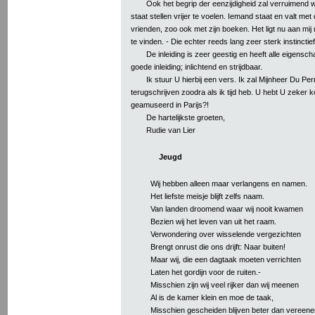
Ook het begrip der eenzijdigheid zal verruimend w
staat stellen vrijer te voelen. Iemand staat en valt met
vrienden, zoo ook met zijn boeken. Het ligt nu aan mij 
te vinden. - Die echter reeds lang zeer sterk instinctie
De inleiding is zeer geestig en heeft alle eigens
goede inleiding; inlichtend en strijdbaar.
Ik stuur U hierbij een vers. Ik zal Mijnheer Du Per
terugschrijven zoodra als ik tijd heb. U hebt U zeker ko
geamuseerd in Parijs?!
De hartelijkste groeten,
Rudie van Lier
Jeugd
Wij hebben alleen maar verlangens en namen.
Het liefste meisje blijft zelfs naam.
Van landen droomend waar wij nooit kwamen
Bezien wij het leven van uit het raam.
Verwondering over wisselende vergezichten
Brengt onrust die ons drijft: Naar buiten!
Maar wij, die een dagtaak moeten verrichten
Laten het gordijn voor de ruiten.-
Misschien zijn wij veel rijker dan wij meenen
Al is de kamer klein en moe de taak,
Misschien gescheiden blijven beter dan vereene