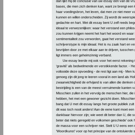
dan lijkt mij de conclusie van uw essay een van de vr
bases, die men zich denken kan, want ze brengt een ku
haar voedingsbron, het leven, dat men ze niet meer va
kunnen en willen onderscheiden. Zij wordt de weerspi
gedachte en hart. Met dit essay bent U zelf reeds be
ideaal te verwezenlijken: waar het verstand een philo
zou kunnen krijgen neemt het hart het woord en waar h
sentimentaliteit zou verworden, gaat het verstand wee
schrijverstype is mijn ideaal. Het is nu zaak hart en v
bevrijden door ze met elkaar aan te drijven, tusschen g
ligt immers een geheimzinnig verband.
Uw essay leerde mij ook voor het eerst rekening
‘gravité’ als bedwelmende en verstikkende factor. - H
voltooide deze opvoeding - de rest ligt aan mij.- Men 
genoeg zijn dit jong te leeren vooral in een land als Ho
zwaarwichtigheid de erfvijand is van allen die denken 
bestrijding is een van de meest verruimende kanten 
Misschien zullen in het vervolg de menschen hier, die 
hebben, het met een gewoner gezicht doen. Misschien
bang dat U met dit essay langs het groote publiek zul
dit was toch nooit anders! Aan de eene kant moet een s
dankbaar hiervoor zijn; wie weet dit beter dan U, die sc
beter dat niets geregeld en volkomen geschiede’ ook h
de massa voor een schrijver niet. Stelt U U eens een
‘Woordkunst’ voor op het principe van de ontsluierde 