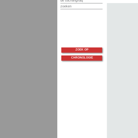
de stichting/faq
zoeken
ZOEK OP
CHRONOLOGIE