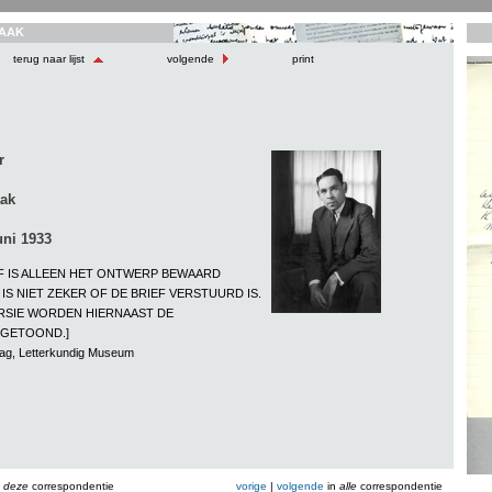
AAK
terug naar lijst
volgende
print
r
aak
uni 1933
EF IS ALLEEN HET ONTWERP BEWAARD
IS NIET ZEKER OF DE BRIEF VERSTUURD IS.
RSIE WORDEN HIERNAAST DE
 GETOOND.]
aag, Letterkundig Museum
n
deze
correspondentie
vorige
|
volgende
in
alle
correspondentie