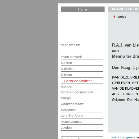
MENNO TER BR
Home
vorige
R.A.J. van Lie
deze website
aan
Menno ter Br
leven en werk
boeken
Den Haag, 1 j
artikelen
brieven
[VAN DEZE BRI
correspondenten
GEBLEVEN. HET 
lezingen
VAN DE KLADVE
foto's en documenten
AFBEELDINGEN
filmliga
Origineel: Den H
waakzaamheid
bibliotheek
over Ter Braak
nieuws/contact
colofon
vorige
|
volgende
i