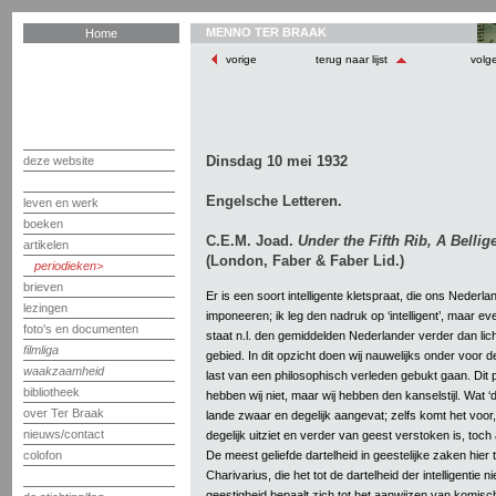
MENNO TER BRAAK
Home
vorige
terug naar lijst
volg
Dinsdag 10 mei 1932
deze website
Engelsche Letteren.
leven en werk
boeken
C.E.M. Joad.
Under the Fifth Rib, A Belli
artikelen
(London, Faber & Faber Lid.)
periodieken
brieven
Er is een soort intelligente kletspraat, die ons Nederla
lezingen
imponeeren; ik leg den nadruk op ‘intelligent’, maar eve
foto's en documenten
staat n.l. den gemiddelden Nederlander verder dan lich
filmliga
gebied. In dit opzicht doen wij nauwelijks onder voor 
waakzaamheid
last van een philosophisch verleden gebukt gaan. Dit 
bibliotheek
hebben wij niet, maar wij hebben den kanselstijl. Wat ‘d
over Ter Braak
lande zwaar en degelijk aangevat; zelfs komt het voor,
nieuws/contact
degelijk uitziet en verder van geest verstoken is, toch
De meest geliefde dartelheid in geestelijke zaken hier t
colofon
Charivarius, die het tot de dartelheid der intelligentie n
geestigheid bepaalt zich tot het aanwijzen van komische