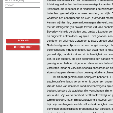
de stichting/faq
lichtzinnigheid tot het bevitten van ernstige instanties. 
zoeken
kletspraat, die ik bedoel, is in Nederland zoo zeldzaam,
buitenland gemakkelijk voor meer aanzien, dan zij is. De
waarmee b.v. een tijdschrift als
Der Querschnitt
meere
kennen wij hier niet; onze middelmatigen zijn veel zw
met de intelligentie (en dikwijls tevens virtuoze babbe
Beverley Nicholls verbluffen ons, omdat zij zonder e
en origineele zetten doen; wij zijn n.l. niet gewoon, zo
vondsten en origineele zetten om te gaan, en een origi
ZOEK OP
Nederland gemeenlijk een zee van hoogst ernstigen b
CHRONOLOGIE
buitenlandsche virtuozen tegen, dan staat men te kijke
gemakkelijk, dat de inzet van al die handigheid en bewee
zijn. Er zijn auteurs, die zich gedurende een gansch 
geestigheden hebben uitgeput en die nooit iets behoorl
verbluffen, maar zij vervelen spoedig en worden op den
eigenschappen, die eerst hun beste qualiteiten schen
Tot dit soort gemakkelijke schrijvers behoort C.E.
autobiografie onlangs verschenen is onder een ongemak
Van de hand van den heer Joad moeten volgens zijn e
boeken, behalve die autobiografie, verschenen zijn; en d
jaar oud is. Zijn werkzaamheid heeft hoofdzakelijk op p
terrein gelegen, maar zijn belangstelling is steeds ‘all
hij in zijn autobiografie met dezelfde deskundigheid ov
beminnen en pacifistische propaganda kan spreken. Eige