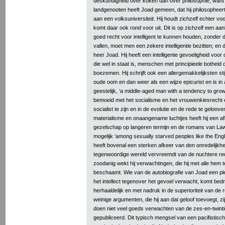
deskundigheid over koken dan over philosophie; want
landgenooten heeft Joad gemeen, dat hij philosopheer
aan een volksuniversiteit. Hij houdt zichzelf echter voor
komt daar ook rond voor uit. Dit is op zichzelf een a
goed recht voor intelligent te kunnen houden, zonder 
vallen, moet men een zekere intelligentie bezitten; en d
heer Joad. Hij heeft een intelligente gevoeligheid voor
die wel in staat is, menschen met principieele botheid o
boezemen. Hij schrijft ook een allergemakkelijksten stij
oude oom en dan weer als een wijze epicurist en is in 
geestelijk, ‘a middle-aged man with a tendency to grow 
bemoeid met het socialisme en het vrouwenkiesrecht e
socialist te zijn en in de evolutie en de rede te geloov
materialisme en onaangename luchtjes heeft hij een af
gezelschap op langeren termijn en de romans van La
mogelijk ‘among sexually starved peoples like the Engl
heeft bovenal een sterken afkeer van den onredelijkhe
tegenwoordige wereld vervreemdt van de nuchtere red
zoodanig wekt hij verwachtingen, die hij met alle hem 
beschaamt. Wie van de autobiografie van Joad een pl
het intellect tegenover het gevoel verwacht, komt bedro
herhaaldelijk en met nadruk in de superioriteit van de
weinige argumenten, die hij aan dat geloof toevoegt, zi
doen niet veel goeds verwachten van de zes-en-twint
gepubliceerd. Dit typisch mengsel van een pacifistisch