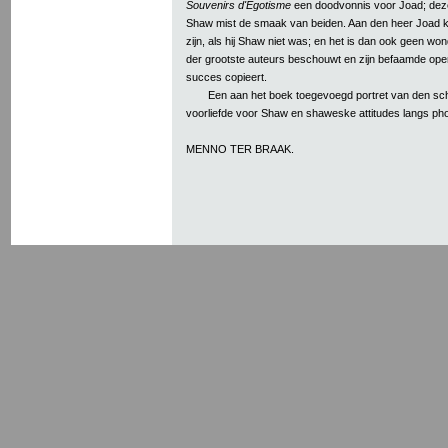
Souvenirs d'Egotisme
een doodvonnis voor Joad; deze
Shaw mist de smaak van beiden. Aan den heer Joad 
zijn, als hij Shaw niet was; en het is dan ook geen wo
der grootste auteurs beschouwt en zijn befaamde open
succes copieert.
Een aan het boek toegevoegd portret van den sch
voorliefde voor Shaw en shaweske attitudes langs ph
MENNO TER BRAAK.