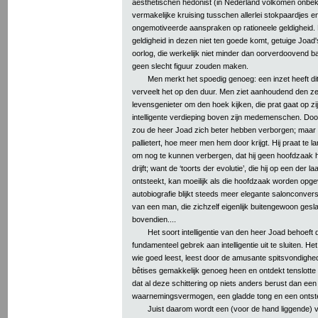
aesthetischen hedonist (in Nederland volkomen onbek
vermakelijke kruising tusschen allerlei stokpaardjes en
ongemotiveerde aanspraken op rationeele geldigheid.
geldigheid in dezen niet ten goede komt, getuige Joa
oorlog, die werkelijk niet minder dan oorverdoovend b
geen slecht figuur zouden maken.
Men merkt het spoedig genoeg: een inzet heeft di
verveelt het op den duur. Men ziet aanhoudend den 
levensgenieter om den hoek kijken, die prat gaat op zijn
intelligente verdieping boven zijn medemenschen. Door
zou de heer Joad zich beter hebben verborgen; maar ho
pallietert, hoe meer men hem door krijgt. Hij praat te l
om nog te kunnen verbergen, dat hij geen hoofdzaak he
drijft; want de ‘toorts der evolutie’, die hij op een der l
ontsteekt, kan moeilijk als die hoofdzaak worden opgeva
autobiografie blijkt steeds meer elegante salonconversat
van een man, die zichzelf eigenlijk buitengewoon gesla
bovendien....
Het soort intelligentie van den heer Joad behoeft 
fundamenteel gebrek aan intelligentie uit te sluiten. He
wie goed leest, leest door de amusante spitsvondighed
bêtises gemakkelijk genoeg heen en ontdekt tenslotte
dat al deze schittering op niets anders berust dan ee
waarnemingsvermogen, een gladde tong en een ontste
Juist daarom wordt een (voor de hand liggende) v