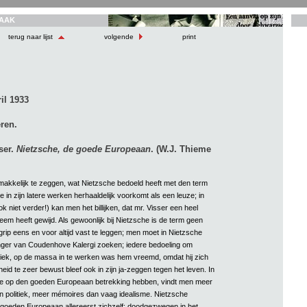
AAK
terug naar lijst
volgende
print
il 1933
ren.
ser.
Nietzsche, de goede Europeaan
. (W.J. Thieme
emakkelijk te zeggen, wat Nietzsche bedoeld heeft met den term
ie in zijn latere werken herhaaldelijk voorkomt als een leuze; in
 niet verder!) kan men het billijken, dat mr. Visser een heel
eem heeft gewijd. Als gewoonlijk bij Nietzsche is de term geen
rip eens en voor altijd vast te leggen; men moet in Nietzsche
ger van Coudenhove Kalergi zoeken; iedere bedoeling om
itiek, op de massa in te werken was hem vreemd, omdat hij zich
id te zeer bewust bleef ook in zijn ja-zeggen tegen het leven. In
ie op den goeden Europeaan betrekking hebben, vindt men meer
n politiek, meer mémoires dan vaag idealisme. Nietzsche
n goeden Europeaan allereerst zichzelf: doodgezwegen in het