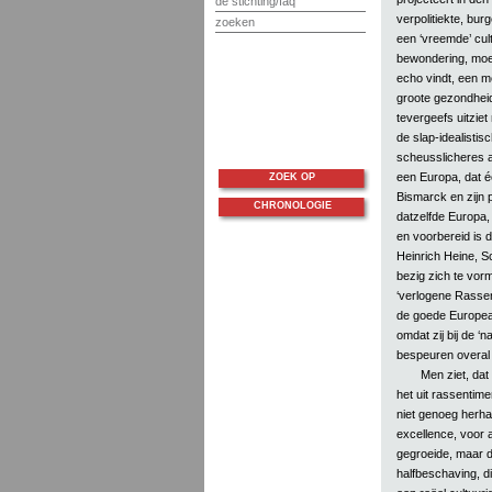
de stichting/faq
verpolitiekte, bu
zoeken
een ‘vreemde’ cult
bewondering, moes
echo vindt, een m
groote gezondheid
tevergeefs uitzie
de slap-idealistis
scheusslicheres a
een Europa, dat é
ZOEK OP
Bismarck en zijn p
CHRONOLOGIE
datzelfde Europa, 
en voorbereid is 
Heinrich Heine, S
bezig zich te vorm
‘verlogene Rassen
de goede European
omdat zij bij de ‘n
bespeuren overal 
Men ziet, dat
het uit rassentim
niet genoeg herha
excellence, voor 
gegroeide, maar d
halfbeschaving, d