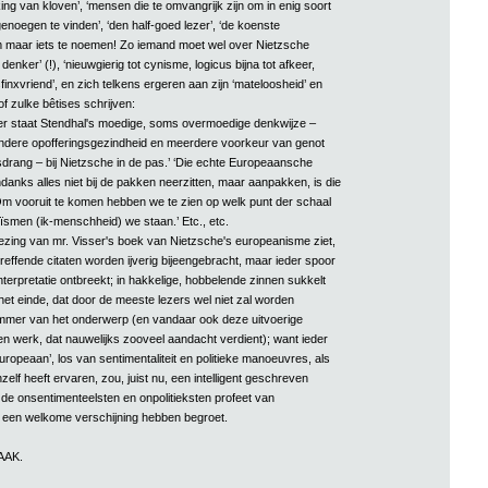
ng van kloven’, ‘mensen die te omvangrijk zijn om in enig soort
enoegen te vinden’, ‘den half-goed lezer’, ‘de koenste
m maar iets te noemen! Zo iemand moet wel over Nietzsche
enker’ (!), ‘nieuwgierig tot cynisme, logicus bijna tot afkeer,
inxvriend’, en zich telkens ergeren aan zijn ‘mateloosheid’ en
; of zulke bêtises schrijven:
der staat Stendhal's moedige, soms overmoedige denkwijze –
ndere opofferingsgezindheid en meerdere voorkeur van genot
rang – bij Nietzsche in de pas.’ ‘Die echte Europeaansche
danks alles niet bij de pakken neerzitten, maar aanpakken, is die
Om vooruit te komen hebben we te zien op welk punt der schaal
ïsmen (ik-menschheid) we staan.’ Etc., etc.
ezing van mr. Visser's boek van Nietzsche's europeanisme ziet,
betreffende citaten worden ijverig bijeengebracht, maar ieder spoor
nterpretatie ontbreekt; in hakkelige, hobbelende zinnen sukkelt
het einde, dat door de meeste lezers wel niet zal worden
ammer van het onderwerp (en vandaar ook deze uitvoerige
n werk, dat nauwelijks zooveel aandacht verdient); want ieder
ropeaan’, los van sentimentaliteit en politieke manoeuvres, als
chzelf heeft ervaren, zou, juist nu, een intelligent geschreven
de onsentimenteelsten en onpolitieksten profeet van
 een welkome verschijning hebben begroet.
AAK.