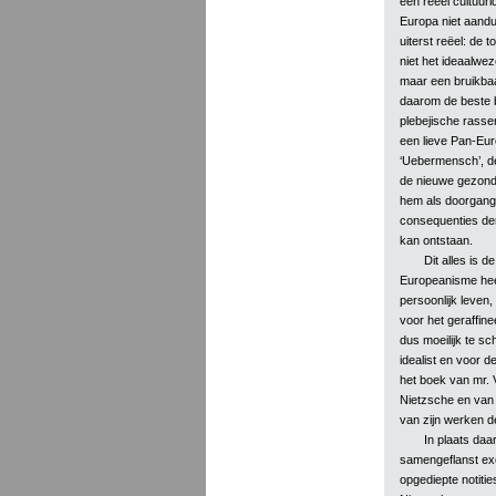
een reëel cultuuri
Europa niet aandu
uiterst reëel: de 
niet het ideaalwez
maar een bruikbaar
daarom de beste b
plebejische rasse
een lieve Pan-Eu
‘Uebermensch’, de 
de nieuwe gezondh
hem als doorgangs
consequenties de
kan ontstaan.
Dit alles is 
Europeanisme heef
persoonlijk leven,
voor het geraffin
dus moeilijk te sc
idealist en voor d
het boek van mr. 
Nietzsche en van
van zijn werken de
In plaats daa
samengeflanst ex
opgediepte notitie