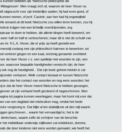
 kunnen betitelen als ‘Nietzsche-philosophie als
Mittagessen’. Men vraagt zich af, waarom de heer Visser nu
eft uitgezocht voor zijn kinderlijke spelen; hij had even goed, of
kunnen nemen, of prof. Casimir; aan hen had hij ongetwijfeld
ls iemand uit dit boek Nietzsche zou willen leren kennen, zou hij
 indruk krijgen met een lichtelijk overdrijvenden, erg
atvaar te doen te hebben, die allerlei dingen heeft beweerd, om
eer half en half te verloochenen; maar dit is niet de schuld van
n mr. H.L.A. Visser, die er prijs op heeft gesteld een
smenstijl zoolang met zijn philosofisch hakmes te bewerken, tot
eel verloren gingen en een kaal, onzinnig geraamte overbleef.
 voor de heer Visser c.s. een spelletje met woorden te zijn, een
door, waarvoor bepaalde handigheden vereischt zijn; de heer
j ook nog de handigheid... Dat zijn boek geheel mislukt is zal
jzonder verbazen. Welk contact bestaat er tussen Nietzsche
anders dan het contact van woorden en nog eens woorden; het
ij is dat de heer Visser meent Nietzsche te hebben gevangen,
ngeveer uit zijn verband heeft geciteerd of nageschreven. Men
pagina tot pagina kunnen weerleggen; maar het komt mij voor dat
en van een dagblad niet misbruiken mag, omdat het heele
ske vergissing is. Dat blijkt al ten duidelijkste uit den stijl waarin
eggen geschreven... waarin het vervaardigd is; het is de
e denkchaos, waarin zelfs de schrijver van de beruchte
or het middelbaar onderwijs stijlfouten zal ontdekken, domme,
 zoals die door kinderen niet eens worden gemaakt; wie heeft het