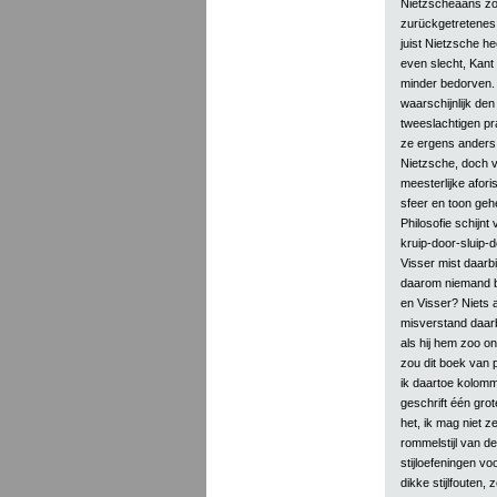
Nietzscheaans zou
zurückgetretenes 
juist Nietzsche he
even slecht, Kant 
minder bedorven. A
waarschijnlijk den
tweeslachtigen pra
ze ergens anders w
Nietzsche, doch va
meesterlijke afori
sfeer en toon geh
Philosofie schijnt
kruip-door-sluip-
Visser mist daarbi
daarom niemand bi
en Visser? Niets 
misverstand daarb
als hij hem zoo o
zou dit boek van 
ik daartoe kolomm
geschrift één grote
het, ik mag niet z
rommelstijl van d
stijloefeningen vo
dikke stijlfouten,