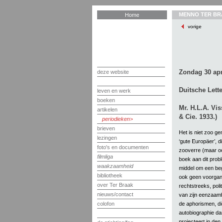
MENNO TER BR
Home
vorige
Zondag 30 apr
deze website
Duitsche Lette
leven en werk
boeken
Mr. H.L.A. Vis
artikelen
& Cie. 1933.)
periodieken
brieven
Het is niet zoo g
lezingen
‘gute Europäer’, d
foto's en documenten
zooverre (maar ook
filmliga
boek aan dit probl
waakzaamheid
middel om een beg
bibliotheek
ook geen voorgan
over Ter Braak
rechtstreeks, pol
nieuws/contact
van zijn eenzaamhe
de aphorismen, d
colofon
autobiographie da
projecteert in de