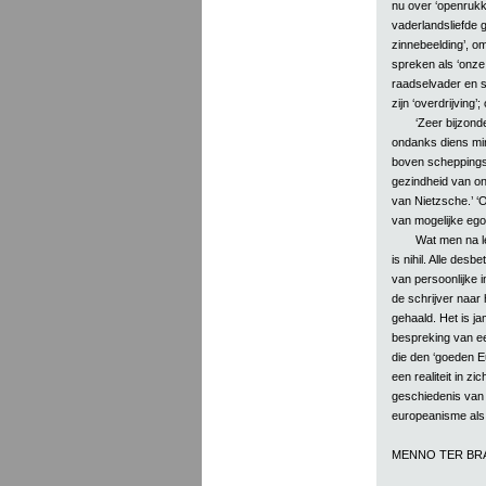
nu over ‘openrukki
vaderlandsliefde g
zinnebeelding’, o
spreken als ‘onze d
raadselvader en sf
zijn ‘overdrijving’
‘Zeer bijzon
ondanks diens mi
boven scheppingsd
gezindheid van on
van Nietzsche.’ ‘
van mogelijke ego
Wat men na l
is nihil. Alle des
van persoonlijke i
de schrijver naar 
gehaald. Het is j
bespreking van ee
die den ‘goeden Eu
een realiteit in zi
geschiedenis van 
europeanisme als
MENNO TER BR