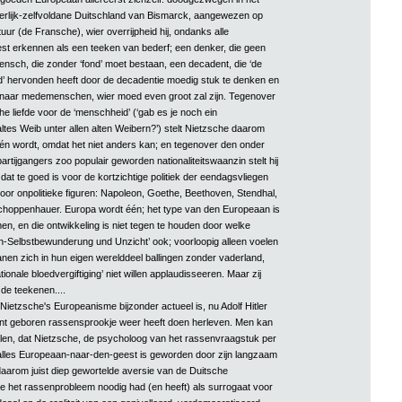
rgerlijk-zelfvoldane Duitschland van Bismarck, aangewezen op
uur (de Fransche), wier overrijpheid hij, ondanks alle
t erkennen als een teeken van bederf; een denker, die geen
ensch, die zonder ‘fond’ moet bestaan, een decadent, die ‘de
’ hervonden heeft door de decadentie moedig stuk te denken en
t naar medemenschen, wier moed even groot zal zijn. Tegenover
che liefde voor de ‘menschheid’ (‘gab es je noch ein
ltes Weib unter allen alten Weibern?’) stelt Nietzsche daarom
én wordt, omdat het niet anders kan; en tegenover den onder
artijgangers zoo populair geworden nationaliteitswaanzin stelt hij
dat te goed is voor de kortzichtige politiek der eendagsvliegen
door onpolitieke figuren: Napoleon, Goethe, Beethoven, Stendhal,
choppenhauer. Europa wordt één; het type van den Europeaan is
en, en die ontwikkeling is niet tegen te houden door welke
-Selbstbewunderung und Unzicht’ ook; voorloopig alleen voelen
en zich in hun eigen werelddeel ballingen zonder vaderland,
ationale bloedvergiftiging’ niet willen applaudisseeren. Maar zij
de teekenen....
 Nietzsche's Europeanisme bijzonder actueel is, nu Adolf Hitler
ent geboren rassensprookje weer heeft doen herleven. Men kan
len, dat Nietzsche, de psycholoog van het rassenvraagstuk per
alles Europeaan-naar-den-geest is geworden door zijn langzaam
aarom juist diep gewortelde aversie van de Duitsche
ie het rassenprobleem noodig had (en heeft) als surrogaat voor