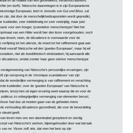
deaal en de realiteit van een genivelleerd, verdemocratiseerd
rfde (en durft). Nietzsche daarentegen is in zijn Europeanisme
toekomstige Europeaan, leert in
Jenseits von Gut und Böse
, zal
en zijn, dat door de menschelijkheidsapostelen wordt gepredikt,
 kuddedier, zeer middelmatig en zeer veelzijdig, maar juist
asis voor een hooger, tyrannieker menschentype! Niet het
nprimaat van een Hitler wordt hier den lezer voorgehouden, noch
ropa-droom; neen, de décadence is voorwaarde voor de
verfijning tot het uiterste, de moed tot het raffinement gaat aan
eid vooraf! Nietzsche wil den ‘goeden Europeaan’, maar hij wil
stadium, niet als boeddhistisch eindstadium; hij aanvaardt alle
r décadence, omdat zonder haar geen sterker menschentype
de veralgemeening van Nietzsche's persoonlijke ervaringen; zijn
t zijn oorsprong in de ‘chronique scandaleuse’ van zijn
 dat de wonderlijke vermenging is van raffinement en verachting
eerde kuddedier; over de ‘goeden Europeaan’ van Nietzsche is
hrijven, tenzij men uit eigen ervaring weet waarop die en voor de
e politicus zo onbegrijpelijke vermenging van elementen berust;
Visser had dus uit moeten gaan van de geheelen mens
 de verhouding décadence-gezondheid, die voor de beoordeling
 sleutel geeft.
rvan levert men ons een abominabel gestyleerd en slordig
cerpt van Nietzsche's werken, bijeengehouden door wat lukraak
s van mr. Visser zelf; iets, dat men het best op zijn