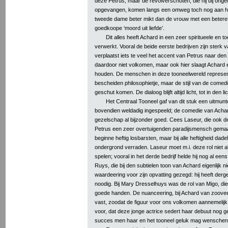
deze Petrus; maar de revolverschoten, die hij bij ongel
opgevangen, komen langs een omweg toch nog aan het
tweede dame beter mikt dan de vrouw met een beter
goedkoope ‘moord uit liefde’.
Dit alles heeft Achard in een zeer spiritueele en 
verwerkt. Vooral de beide eerste bedrijven zijn sterk v
verplaatst iets te veel het accent van Petrus naar de
daardoor niet volkomen, maar ook hier slaagt Achard e
houden. De menschen in deze tooneelwereld represen
bescheiden philosophietje, maar de stijl van de comedie
geschut komen. De dialoog blijft altijd licht, tot in den
Het Centraal Tooneel gaf van dit stuk een uitmun
bovendien weldadig ingespeeld; de comedie van Achard
gezelschap al bijzonder goed. Cees Laseur, die ook d
Petrus een zeer overtuigenden paradijsmensch gemaa
beginne heftig losbarsten, maar bij alle heftigheid dadel
ondergrond verraden. Laseur moet m.i. deze rol niet al t
spelen; vooral in het derde bedrijf helde hij nog al eens
Ruys, die bij den subtielen toon van Achard eigenlijk ni
waardeering voor zijn opvatting gezegd: hij heeft derge
noodig. Bij Mary Dresselhuys was de rol van Migo, die 
goede handen. De nuanceering, bij Achard van zooveel 
vast, zoodat de figuur voor ons volkomen aannemelij
voor, dat deze jonge actrice sedert haar debuut nog g
succes men haar en het tooneel geluk mag wenschen