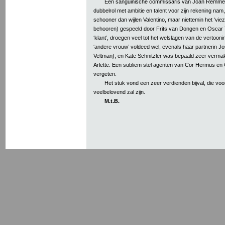
Een sanguinische commissaris van Joan Remmelt
dubbelrol met ambitie en talent voor zijn rekening na
schooner dan wijlen Valentino, maar niettemin het ‘viez
behooren) gespeeld door Frits van Dongen en Oscar To
‘klant’, droegen veel tot het welslagen van de vertoonin
‘andere vrouw’ voldeed wel, evenals haar partnerin J
Veltman), en Kate Schnitzler was bepaald zeer vermake
Arlette. Een subliem stel agenten van Cor Hermus en
vergeten.
Het stuk vond een zeer verdienden bijval, die vo
veelbelovend zal zijn.
M.t.B.