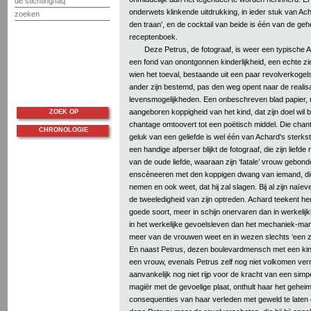
de stichting/faq
onderwets klinkende uitdrukking, in ieder stuk van Ach
zoeken
den traan’, en de cocktail van beide is één van de g
receptenboek.
Deze Petrus, de fotograaf, is weer een typische 
een fond van onontgonnen kinderlijkheid, een echte ziel
wien het toeval, bestaande uit een paar revolverkogels,
ander zijn bestemd, pas den weg opent naar de realisa
levensmogelijkheden. Een onbeschreven blad papier,
aangeboren koppigheid van het kind, dat zijn doel wil 
ZOEK OP
chantage omtoovert tot een poëtisch middel. Die chant
CHRONOLOGIE
geluk van een geliefde is wel één van Achard's sterkst
een handige afperser blijkt de fotograaf, die zijn liefde
van de oude liefde, waaraan zijn ‘fatale’ vrouw gebonden
enscèneeren met den koppigen dwang van iemand, die 
nemen en ook weet, dat hij zal slagen. Bij al zijn naïevet
de tweeledigheid van zijn optreden. Achard teekent he
goede soort, meer in schijn onervaren dan in werkelijkh
in het werkelijke gevoelsleven dan het mechaniek-ma
meer van de vrouwen weet en in wezen slechts ‘een zeer 
En naast Petrus, dezen boulevardmensch met een kin
een vrouw, evenals Petrus zelf nog niet volkomen verma
aanvankelijk nog niet rijp voor de kracht van een simp
magiër met de gevoelige plaat, onthult haar het gehei
consequenties van haar verleden met geweld te laten 