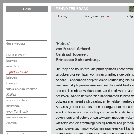
MENNO TER BRAAK
Home
vorige
terug naar lijst
volg
‘Petrus’
deze website
van Marcel Achard.
Centraal Tooneel.
leven en werk
Princesse-Schouwburg.
boeken
artikelen
De Parijsche boulevard, die philosophisch en weemo
periodieken
terugkeert tot een laten vorm van primitieve gevoelsn
brieven
Achard. Een tooneelschrijver, wiens routine nog niet to
lezingen
wien men altijd opnieuw een kern van kinderlijkheid kan
foto's en documenten
een onmiskenbaar welbehagen aan den clown en aan h
filmliga
het leven, waarin het kind zich handhaaft en telkens w
waakzaamheid
volwassene meent zich daarboven te hebben verheven. 
bibliotheek
Achards groote charmes; men ondergaat het met een
over Ter Braak
zoo karakteristieke mengeling van sensaties, die Ach
nieuws/contact
geven: een snel scherzo, dat afwisselt met een melan
wisselen van de stemmingen is bij Achard zoo geraffi
colofon
toeschouwer zich nooit volkomen naar één kant kan 
onmiddellijk aan het tegendeel te worden herinnerd. Er