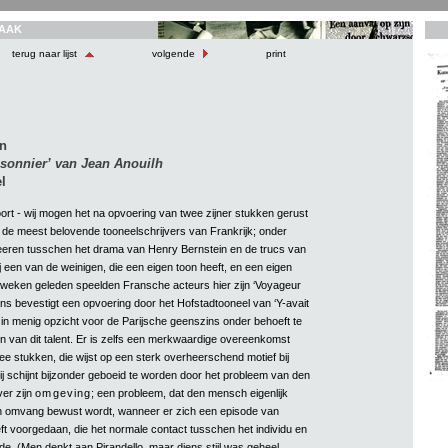
AAK
terug naar lijst
volgende
print
en
isonnier’ van Jean Anouilh
l
ort - wij mogen het na opvoering van twee zijner stukken gerust
t de meest belovende tooneelschrijvers van Frankrijk; onder
eeren tusschen het drama van Henry Bernstein en de trucs van
j een van de weinigen, die een eigen toon heeft, en een eigen
weken geleden speelden Fransche acteurs hier zijn ‘Voyageur
ns bevestigt een opvoering door het Hofstadtooneel van ‘Y-avait
e in menig opzicht voor de Parijsche geenszins onder behoeft te
en van dit talent. Er is zelfs een merkwaardige overeenkomst
e stukken, die wijst op een sterk overheerschend motief bij
ij schijnt bijzonder geboeid te worden door het probleem van den
er zijn
omgeving
; een probleem, dat den mensch eigenlijk
llen omvang bewust wordt, wanneer er zich een episode van
t voorgedaan, die het normale contact tusschen het individu en
nde. (Men denkt aan Pirandello, maar diens stijl was geheel