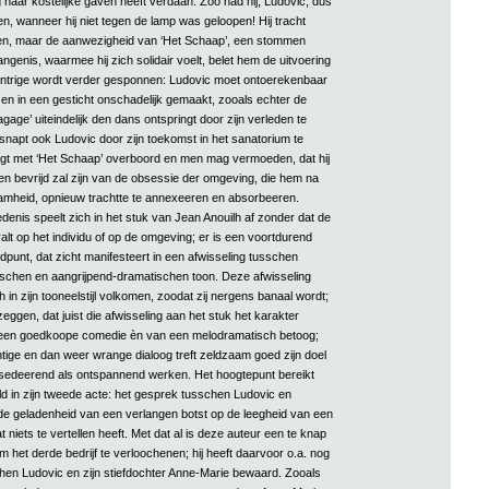
haar kostelijke gaven heeft verdaan. Zoo had hij, Ludovic, dus
, wanneer hij niet tegen de lamp was geloopen! Hij tracht
gen, maar de aanwezigheid van ‘Het Schaap’, een stommen
angenis, waarmee hij zich solidair voelt, belet hem de uitvoering
intrige wordt verder gesponnen: Ludovic moet ontoerekenbaar
en in een gesticht onschadelijk gemaakt, zooals echter de
age’ uiteindelijk den dans ontspringt door zijn verleden te
snapt ook Ludovic door zijn toekomst in het sanatorium te
ingt met ‘Het Schaap’ overboord en men mag vermoeden, dat hij
en bevrijd zal zijn van de obsessie der omgeving, die hem na
zaamheid, opnieuw trachtte te annexeeren en absorbeeren.
enis speelt zich in het stuk van Jean Anouilh af zonder dat de
alt op het individu of op de omgeving; er is een voortdurend
dpunt, dat zicht manifesteert in een afwisseling tusschen
ischen en aangrijpend-dramatischen toon. Deze afwisseling
 in zijn tooneelstijl volkomen, zoodat zij nergens banaal wordt;
ggen, dat juist die afwisseling aan het stuk het karakter
een goedkoope comedie èn van een melodramatisch betoog;
tige en dan weer wrange dialoog treft zeldzaam goed zijn doel
sedeerend als ontspannend werken. Het hoogtepunt bereikt
ld in zijn tweede acte: het gesprek tusschen Ludovic en
 de geladenheid van een verlangen botst op de leegheid van een
t niets te vertellen heeft. Met dat al is deze auteur een te knap
m het derde bedrijf te verloochenen; hij heeft daarvoor o.a. nog
hen Ludovic en zijn stiefdochter Anne-Marie bewaard. Zooals