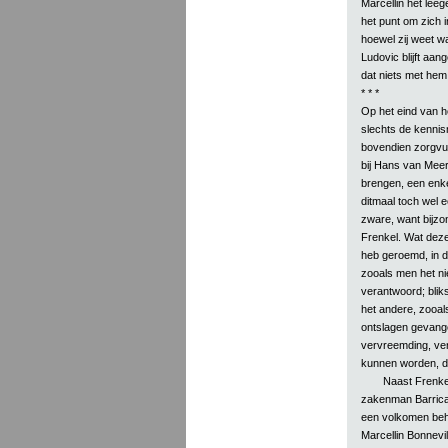
Marcellin het lee
het punt om zich i
hoewel zij weet wat
Ludovic blijft aa
dat niets met hem
* * *
Op het eind van h
slechts de kenni
bovendien zorgvul
bij Hans van Meer
brengen, een enke
ditmaal toch wel e
zware, want bijzo
Frenkel. Wat deze
heb geroemd, in d
zooals men het nie
verantwoord; blik
het andere, zooal
ontslagen gevange
vervreemding, verb
kunnen worden, da
Naast Frenke
zakenman Barricau
een volkomen behe
Marcellin Bonnevil