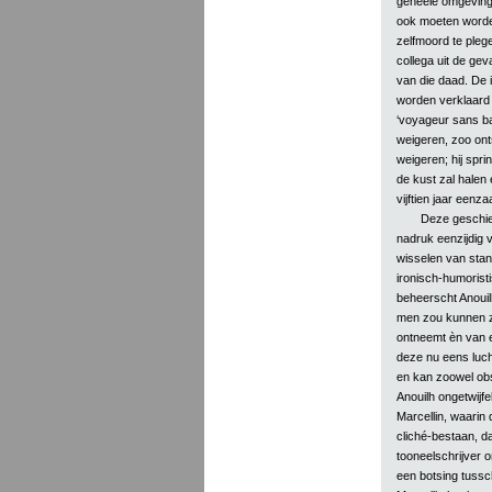
geheele omgeving 
ook moeten worden
zelfmoord te ple
collega uit de gev
van die daad. De 
worden verklaard 
‘voyageur sans bag
weigeren, zoo ont
weigeren; hij spr
de kust zal halen 
vijftien jaar een
Deze geschied
nadruk eenzijdig v
wisselen van stan
ironisch-humorist
beheerscht Anouilh
men zou kunnen ze
ontneemt èn van 
deze nu eens luch
en kan zoowel ob
Anouilh ongetwijfe
Marcellin, waarin
cliché-bestaan, da
tooneelschrijver o
een botsing tussc