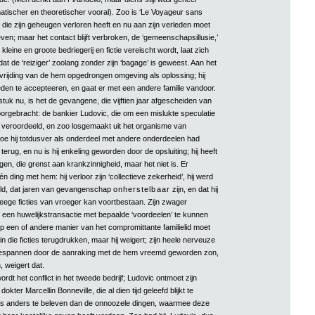
tischer en theoretischer vooral). Zoo is ‘Le Voyageur sans
die zijn geheugen verloren heeft en nu aan zijn verleden moet
en; maar het contact blijft verbroken, de ‘gemeenschapsillusie,’
leine en groote bedriegerij en fictie vereischt wordt, laat zich
adat de ‘reiziger’ zoolang zonder zijn ‘bagage’ is geweest. Aan het
bevrijding van de hem opgedrongen omgeving als oplossing; hij
eden te accepteeren, en gaat er met een andere familie vandoor.
 stuk nu, is het de gevangene, die vijftien jaar afgescheiden van
doorgebracht: de bankier Ludovic, die om een mislukte speculatie
d veroordeeld, en zoo losgemaakt uit het organisme van
toe hij totdusver als onderdeel met andere onderdeelen had
terug, en nu is hij enkeling geworden door de opsluiting; hij heeft
regen, die grenst aan krankzinnigheid, maar het niet is. Er
n ding met hem: hij verloor zijn ‘collectieve zekerheid’, hij werd
teld, dat jaren van gevangenschap
onherstelbaar
zijn, en dat hij
leege ficties van vroeger kan voortbestaan. Zijn zwager
m een huwelijkstransactie met bepaalde ‘voordeelen’ te kunnen
op een of andere manier van het compromittante familielid moet
n die ficties terugdrukken, maar hij weigert; zijn heele nerveuze
 gespannen door de aanraking met de hem vreemd geworden zon,
 weigert dat.
rdt het conflict in het tweede bedrijf; Ludovic ontmoet zijn
okter Marcellin Bonneville, die al dien tijd geleefd blijkt te
ts anders te beleven dan de onnoozele dingen, waarmee deze