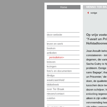
MENNO TER BR
Home
vorige
Op vrije voet
deze website
‘Y-avait un Pr
Hofstadtoonee
leven en werk
boeken
Jean Anouilh beho
artikelen
constateeren - to
periodieken
degenen, die vari
brieven
Sacha Guitry is hi
lezingen
probleem. Eenige 
foto's en documenten
sans Bagage’; tha
filmliga
un Prisonnier,’ di
waakzaamheid
doen, de qualiteit
bibliotheek
tusschen deze twe
over Ter Braak
dezen schrijver; h
nieuws/contact
enkeling
tegenov
alleen in zijn vo
colofon
vervreemding heef
zijn milieu vertoo