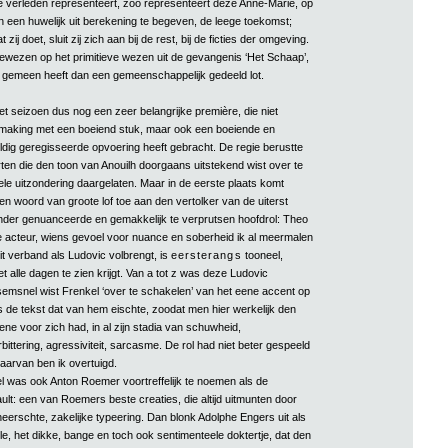
ge verleden representeert, zoo representeert deze Anne-Marie, op
n een huwelijk uit berekening te begeven, de leege toekomst;
 zij doet, sluit zij zich aan bij de rest, bij de ficties der omgeving.
ngewezen op het primitieve wezen uit de gevangenis ‘Het Schaap’,
 gemeen heeft dan een gemeenschappelijk gedeeld lot.
et seizoen dus nog een zeer belangrijke première, die niet
smaking met een boeiend stuk, maar ook een boeiende en
dig geregisseerde opvoering heeft gebracht. De regie berustte
ten die den toon van Anouilh doorgaans uitstekend wist over te
le uitzondering daargelaten. Maar in de eerste plaats komt
en woord van groote lof toe aan den vertolker van de uiterst
nder genuanceerde en gemakkelijk te verprutsen hoofdrol: Theo
 acteur, wiens gevoel voor nuance en soberheid ik al meermalen
it verband als Ludovic volbrengt, is
eersterangs
tooneel,
t alle dagen te zien krijgt. Van a tot z was deze Ludovic
semsnel wist Frenkel ‘over te schakelen’ van het eene accent op
s de tekst dat van hem eischte, zoodat men hier werkelijk den
ne voor zich had, in al zijn stadia van schuwheid,
ittering, agressiviteit, sarcasme. De rol had niet beter gespeeld
arvan ben ik overtuigd.
l was ook Anton Roemer voortreffelijk te noemen als de
lt: een van Roemers beste creaties, die altijd uitmunten door
erschte, zakelijke typeering. Dan blonk Adolphe Engers uit als
le, het dikke, bange en toch ook sentimenteele doktertje, dat den