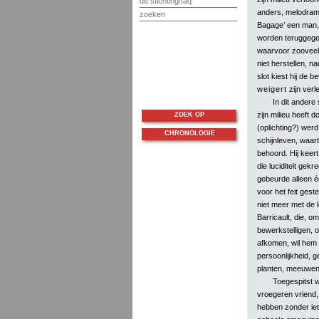
de stichting/faq
anders, melodrama
zoeken
Bagage’ een man, 
worden teruggegev
waarvoor zooveel k
niet herstellen, n
slot kiest hij de 
weigert
zijn verl
In dit andere
zijn milieu heeft 
ZOEK OP
(oplichting?) wer
CHRONOLOGIE
schijnleven, waar
behoord. Hij keert 
die luciditeit gek
gebeurde alleen éé
voor het feit ges
niet meer met de 
Barricault, die, o
bewerkstelligen, 
afkomen, wil hem i
persoonlijkheid,
planten, meeuwen,
Toegespitst wo
vroegeren vriend, d
hebben zonder ie