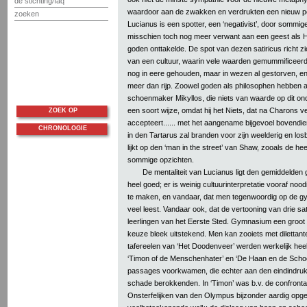
de stichting/faq
waardoor aan de zwakken en verdrukten een nieuw pe
zoeken
Lucianus is een spotter, een ‘negativist’, door sommig
misschien toch nog meer verwant aan een geest als H
goden onttakelde. De spot van dezen satiricus richt z
van een cultuur, waarin vele waarden gemummificeerd
nog in eere gehouden, maar in wezen al gestorven, en
meer dan rijp. Zoowel goden als philosophen hebben a
schoenmaker Mikyllos, die niets van waarde op dit on
een soort wijze, omdat hij het Niets, dat na Charons v
ZOEK OP
accepteert...... met het aangename bijgevoel bovendi
CHRONOLOGIE
in den Tartarus zal branden voor zijn weelderig en los
lijkt op den ‘man in the street’ van Shaw, zooals de hee
sommige opzichten.
De mentaliteit van Lucianus ligt den gemiddelden
heel goed; er is weinig cultuurinterpretatie vooraf noodi
te maken, en vandaar, dat men tegenwoordig op de gy
veel leest. Vandaar ook, dat de vertooning van drie sa
leerlingen van het Eerste Sted. Gymnasium een groot
keuze bleek uitstekend. Men kan zooiets met dilettan
tafereelen van ‘Het Doodenveer’ werden werkelijk heel 
‘Timon of de Menschenhater’ en ‘De Haan en de Sch
passages voorkwamen, die echter aan den eindindruk 
schade berokkenden. In ‘Timon’ was b.v. de confronta
Onsterfelijken van den Olympus bijzonder aardig opgel