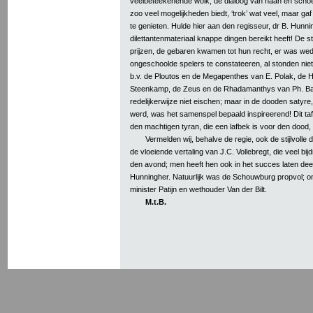
veelbeteekenende wolk; de dialoog van haan en schoe
zoo veel mogelijkheden biedt, ‘trok’ wat veel, maar ga
te genieten. Hulde hier aan den regisseur, dr B. Hunnin
dilettantenmateriaal knappe dingen bereikt heeft! De
prijzen, de gebaren kwamen tot hun recht, er was wede
ongeschoolde spelers te constateeren, al stonden niet a
b.v. de Ploutos en de Megapenthes van E. Polak, de 
Steenkamp, de Zeus en de Rhadamanthys van Ph. Ba
redelijkerwijze niet eischen; maar in de dooden satyre
werd, was het samenspel bepaald inspireerend! Dit ta
den machtigen tyran, die een lafbek is voor den dood, 
Vermelden wij, behalve de regie, ook de stijlvolle
de vloeiende vertaling van J.C. Vollebregt, die veel bi
den avond; men heeft hen ook in het succes laten dee
Hunningher. Natuurlijk was de Schouwburg propvol; 
minister Patijn en wethouder Van der Bilt.
M.t.B.