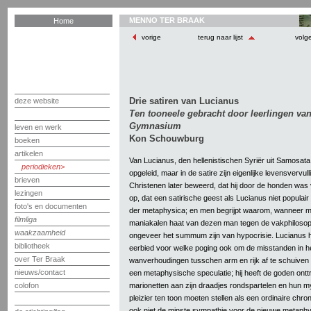
MENNO TER BRAAK
Home
vorige
terug naar lijst
volg
Drie satiren van Lucianus
deze website
Ten tooneele gebracht door leerlingen van
Gymnasium
leven en werk
Kon Schouwburg
boeken
artikelen
Van Lucianus, den hellenistischen Syriër uit Samosata
periodieken
opgeleid, maar in de satire zijn eigenlijke levensvervu
brieven
Christenen later beweerd, dat hij door de honden was 
lezingen
op, dat een satirische geest als Lucianus niet populair
foto's en documenten
der metaphysica; en men begrijpt waarom, wanneer 
filmliga
maniakalen haat van dezen man tegen de vakphilosop
waakzaamheid
ongeveer het summum zijn van hypocrisie. Lucianus
bibliotheek
eerbied voor welke poging ook om de misstanden in h
over Ter Braak
wanverhoudingen tusschen arm en rijk af te schuiven 
nieuws/contact
een metaphysische speculatie; hij heeft de goden onttr
marionetten aan zijn draadjes rondspartelen en hun m
colofon
pleizier ten toon moeten stellen als een ordinaire chro
ook niet de minste sympathie voor de nieuwe metaphy