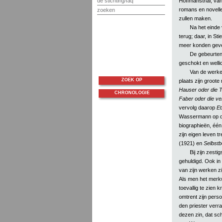
de stichting/faq
Hoffmansthal; van 
romans en novelle
zoeken
zullen maken.
Na het einde 
terug; daar, in St
meer konden geven
De gebeurten
geschokt en welli
Van de werke
ZOEK OP
plaats zijn groot
Hauser oder die 
CHRONOLOGIE
Faber oder die ve
vervolg daarop
Et
Wassermann op de
biographieën, éé
zijn eigen leven tr
(1921) en
Selbstb
Bij zijn zest
gehuldigd. Ook in 
van zijn werken zi
Als men het merk
toevallig te zien 
omtrent zijn perso
den priester verr
dezen zin, dat sc