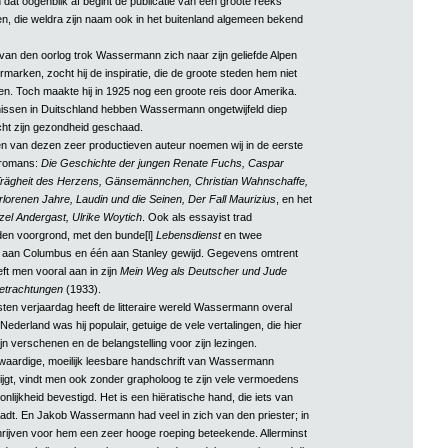
dat oogenblik af begint de publicatie van een groote reeks
n, die weldra zijn naam ook in het buitenland algemeen bekend
van den oorlog trok Wassermann zich naar zijn geliefde Alpen
iermarken, zocht hij de inspiratie, die de groote steden hem niet
. Toch maakte hij in 1925 nog een groote reis door Amerika.
issen in Duitschland hebben Wassermann ongetwijfeld diep
cht zijn gezondheid geschaad.
n van dezen zeer productieven auteur noemen wij in de eerste
e romans:
Die Geschichte der jungen Renate Fuchs, Caspar
Trägheit des Herzens, Gänsemännchen, Christian Wahnschaffe,
rlorenen Jahre, Laudin und die Seinen, Der Fall Maurizius
, en het
zel Andergast, Ulrike Woytich
. Ook als essayist trad
n voorgrond, met den bunde[l]
Lebensdienst
en twee
n aan Columbus en één aan Stanley gewijd. Gegevens omtrent
eft men vooral aan in zijn
Mein Weg als Deutscher und Jude
etrachtungen
(1933).
igsten verjaardag heeft de litteraire wereld Wassermann overal
Nederland was hij populair, getuige de vele vertalingen, die hier
jn verschenen en de belangstelling voor zijn lezingen.
waardige, moeilijk leesbare handschrift van Wassermann
krijgt, vindt men ook zonder grapholoog te zijn vele vermoedens
onlijkheid bevestigd. Het is een hiëratische hand, die iets van
aadt. En Jakob Wassermann had veel in zich van den priester; in
hrijven voor hem een zeer hooge roeping beteekende. Allerminst