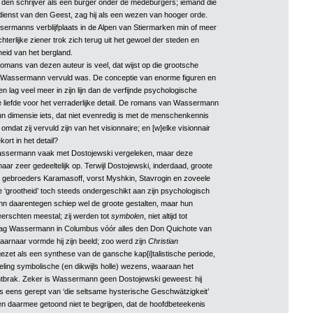
en schrijver als een burger onder de medeburgers; iemand die
dienst van den Geest, zag hij als een wezen van hooger orde.
rmanns verblijfplaats in de Alpen van Stiermarken min of meer
hterlijke ziener trok zich terug uit het gewoel der steden en
heid van het bergland.
romans van dezen auteur is veel, dat wijst op die grootsche
 Wassermann vervuld was. De conceptie van enorme figuren en
en lag veel meer in zijn lijn dan de verfijnde psychologische
liefde voor het verraderlijke detail. De romans van Wassermann
n dimensie iets, dat niet evenredig is met de menschenkennis
 omdat zij vervuld zijn van het visionnaire; en [w]elke visionnair
kort in het detail?
ssermann vaak met Dostojewski vergeleken, maar deze
maar zeer gedeeltelijk op. Terwijl Dostojewski, inderdaad, groote
e gebroeders Karamasoff, vorst Myshkin, Stavrogin en zoveele
e ‘grootheid’ toch steeds ondergeschikt aan zijn psychologisch
n daarentegen schiep wel de groote gestalten, maar hun
rschten meestal; zij werden tot
symbolen
, niet altijd tot
g Wassermann in Columbus vóór alles den Don Quichote van
arnaar vormde hij zijn beeld; zoo werd zijn
Christian
gezet als een synthese van de gansche kap[i]talistische periode,
ing symbolische (en dikwijls holle) wezens, waaraan het
ontbrak. Zeker is Wassermann geen Dostojewski geweest: hij
ns eens gerept van ‘die seltsame hysterische Geschwätzigkeit’
n daarmee getoond niet te begrijpen, dat de hoofdbeteekenis