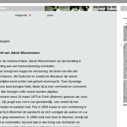
AAK
volgende
print
rmann
eid van Jakob Wassermann
 de romanschrijver Jakob Wassermann op zijn bezitting in
eling aan een hartverlamming overleden.
ar brengt een tragische verrassing: de dood van één der
rijvers, die Duitsche en Joodsche litteratuur rijk waren.
ijden komt echter niet geheel onverwacht. Toen hij eenige
ns land lezingen hield, bleek hij al zeer vermoeid en overwerkt
n dier lezingen zelfs moest worden afgelast.
mann werd 10 maart 1873 in Fürth (Beieren) geboren als zoon
Zijn jeugd was verre van gemakkelijk, ook omdat hij met
ijkheden te kampen had. Pas in 1894 kwam er een verbetering in
dat hij in München de aandacht op zich vestigde als auteur en o.a.
s
ging meewerken. In 1898 vindt men hem te Weenen, terwijl zijn
t te verbreiden; hij komt dan in den kring van Schnitzler en