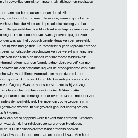
n zijn geweldige omtrekken, maar in zijn dialogen en meditaties
ermann niet beter leeren kennen dan uit zijn
gen
; autobiographische aanteekeningen, waarin hij, met al zijn
verhevenheid der Alpen en de profetische roeping van het
t volledige eerlijkheid tracht zich rekenschap te geven van zijn
lingen. Uit die documentatie van zijn leven blijkt, hoezeer
den was aan het Joodsch getinte ideaal van den geestelijk
dat hij zich had gesteld. De romancier is geen reproduceerende
ok geen humoristische beschouwer van de wereld om hem, neen,
nceptie van menschen en dingen een ‘überhöhte Wirklichkeit’
rtdurend reiken naar een ‘wereld achter deze wereld’ kan men
ouwen als een afstammeling van de grondgedachte van Plato;
chouwing was hij innig vergroeid, en mede daaruit is het
ter zijner werken te verklaren. Merkwaardig is ook de invloed
n Van Gogh op Wassermanns oeuvre; zooals hij zelf zegt,
ten stoot tot het ontstaan van
Christian Wahnschaffe
.
e gebeuren in de dichterlijke sfeer over te planten, moet het zich
sintels der werkelijkheid. Het moet om zoo te zeggen in mijn
g gezuiverd worden. In alle gevallen gaat het daarbij om een
erie in geest
.’
istiek van het scheppend werk teekent Wassermann. Schrijven
en waarde, als het religieuze achtergronden blootlegde.
olutie in Duitschland verdreef Wassermanns boeken
et land, waar zijn roem ontstaan en gegroeid was. Men heeft