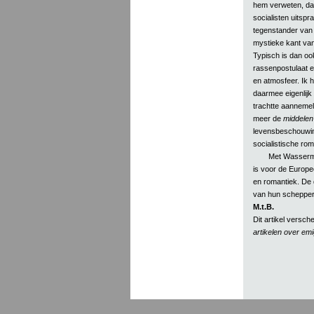
hem verweten, dat 
socialisten uitsp
tegenstander van 
mystieke kant van
Typisch is dan ook,
rassenpostulaat e
en atmosfeer. Ik h
daarmee eigenlijk 
trachtte aannemel
meer de
middelen
levensbeschouwing
socialistische ro
Met Wasserman
is voor de Europe
en romantiek. De
van hun schepper
M.t.B.
Dit artikel versch
artikelen over em