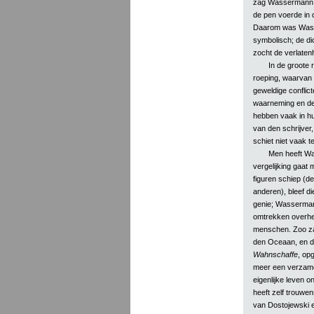
zag Wassermann d
de pen voerde in 
Daarom was Wasse
symbolisch; de dic
zocht de verlaten
In de groote 
roeping, waarvan
geweldige conflict
waarneming en de 
hebben vaak in hu
van den schrijver,
schiet niet vaak te
Men heeft Wa
vergelijking gaat 
figuren schiep (d
anderen), bleef di
genie; Wasserman
omtrekken overhee
menschen. Zoo za
den Oceaan, en da
Wahnschaffe
, op
meer een verzamel
eigenlijke leven 
heeft zelf trouwe
van Dostojewski e