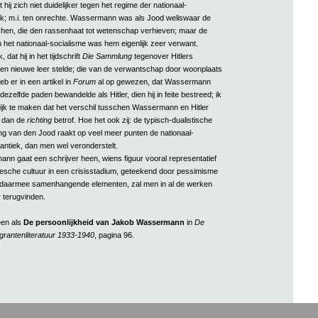
hij zich niet duidelijker tegen het regime der nationaal-
rak; m.i. ten onrechte. Wassermann was als Jood weliswaar de
hen, die den rassenhaat tot wetenschap verhieven; maar de
 het nationaal-socialisme was hem eigenlijk zeer verwant.
 dat hij in het tijdschrift
Die Sammlung
tegenover Hitlers
en nieuwe leer stelde; die van de verwantschap door woonplaats
eb er in een artikel in
Forum
al op gewezen, dat Wassermann
dezelfde paden bewandelde als Hitler, dien hij in feite bestreed; ik
ijk te maken dat het verschil tusschen Wassermann en Hitler
dan de
richting
betrof. Hoe het ook zij: de typisch-dualistische
 van den Jood raakt op veel meer punten de nationaal-
mantiek, dan men wel veronderstelt.
n gaat een schrijver heen, wiens figuur vooral representatief
esche cultuur in een crisisstadium, geteekend door pessimisme
 daarmee samenhangende elementen, zal men in al de werken
 terugvinden.
een als
De persoonlijkheid van Jakob Wassermann
in
De
igrantenliteratuur 1933-1940
, pagina 96.