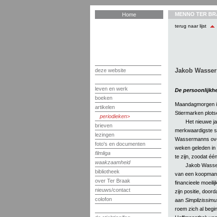
MENNO TER BR
Home
terug naar lijst
Jakob Wasse
deze website
leven en werk
De persoonlijkh
boeken
Maandagmorgen is
artikelen
Stiermarken plots
periodieken
Het nieuwe ja
brieven
merkwaardigste sch
lezingen
Wassermanns overl
foto's en documenten
weken geleden in o
filmliga
te zijn, zoodat éé
waakzaamheid
Jakob Wasser
bibliotheek
van een koopman. 
over Ter Braak
financieele moeil
nieuws/contact
zijn positie, door
colofon
aan
Simplizissimu
roem zich al begin