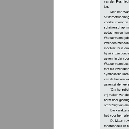
van den Rus niet i
lag.
Men kan Wass
Selbstbetrachtun
voorkeur voor de 
schrijverschap, me
gedachten en hande
Wassermann gebon
levenden mensch, 
machine, hij is o
hij wil in zijn co
geven. In dat voo
Wassermann besch
met die levensbes
symbolische karak
van de brieven va
gaven zij den eers
‘Om het reëel
vrij maken van de 
borst door gloeiin
omzetting van mat
Die karakter
had voor hem alle
De Maart-rev
meerendeels uit h