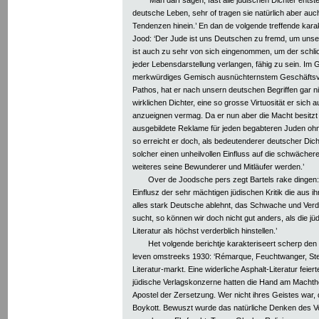
deutsche Leben, sehr of tragen sie natürlich aber au
Tendenzen hinein.’ En dan de volgende treffende kara
Jood: ‘Der Jude ist uns Deutschen zu fremd, um unser
ist auch zu sehr von sich eingenommen, um der schlic
jeder Lebensdarstellung verlangen, fähig zu sein. Im G
merkwürdiges Gemisch ausnüchternstem Geschäftsv
Pathos, hat er nach unsern deutschen Begriffen gar n
wirklichen Dichter, eine so grosse Virtuosität er sich a
anzueignen vermag. Da er nun aber die Macht besitzt u
ausgebildete Reklame für jeden begabteren Juden ohne w
so erreicht er doch, als bedeutenderer deutscher Dicht
solcher einen unheilvollen Einfluss auf die schwäche
weiteres seine Bewunderer und Mitläufer werden.’
Over de Joodsche pers zegt Bartels rake dingen
Einflusz der sehr mächtigen jüdischen Kritik die aus i
alles stark Deutsche ablehnt, das Schwache und Verd
sucht, so können wir doch nicht gut anders, als die jü
Literatur als höchst verderblich hinstellen.’
Het volgende berichtje karakteriseert scherp den t
leven omstreeks 1930: ‘Rémarque, Feuchtwanger, St
Literatur-markt. Eine widerliche Asphalt-Literatur feie
jüdische Verlagskonzerne hatten die Hand am Machthe
Apostel der Zersetzung. Wer nicht ihres Geistes war, 
Boykott. Bewuszt wurde das natürliche Denken des 