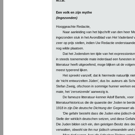
M.t.B.
Een volk en zijn mythe
(Ingezonden)
Hooggeachte Redactie,
Naar aanleiding van het bijschrift van den heer M
ingezonden stuk in het Avondblad van
Het Vaderland
v
zeer op prijs stellen, indien Uw Redactie onderstaande 
nog wilde plaatsen.
Dat het Jodendom ten tijde van het expressionism
in steeds toenemende mate inderdaad een funesten in
litteratuur heeft uitgeoefend, moge blijken uit de volge
meest typerend lijken.
Het spreekt vanzelf, dat ik hiermede natuurlijk nie
de ‘nicht entwurzelten Jüden’, dus bv. auteurs als Sc
Stefan Zweig, ofschoon in sommige hunner werken eeni
mate, het ‘zersetzende’ aanwezig is.
De fameuze litteratuur-kenner Adolf Bartels, voor
litteratuurhistoricus die de quaestie der Joden te berde 
1918 in zijn
Die deutsche Dichtung der Gegenwart
als 
‘Die gefahr besteht dass die Juden eine jüdisch-d
Stelle der wirklich deutschen setzen, und diese Gefahr 
Die Juden bilden sich ein, den geistigen Besitz des d
verwalten, obwohl sie ihn nur jüdisch umwandeln und 
‘Man darf sagen, fast alle jüdischen Dichter ents