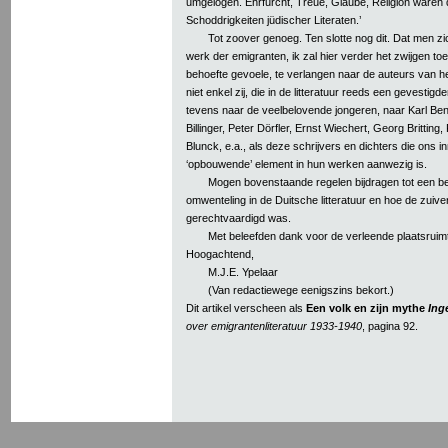
umgelogen. Ehrfurcht, Treue, Glaube, Religion waren
Schoddrigkeiten jüdischer Literaten.’
Tot zoover genoeg. Ten slotte nog dit. Dat men zic
werk der emigranten, ik zal hier verder het zwijgen t
behoefte gevoele, te verlangen naar de auteurs van het
niet enkel zij, die in de litteratuur reeds een gevest
tevens naar de veelbelovende jongeren, naar Karl B
Billinger, Peter Dörfler, Ernst Wiechert, Georg Britting
Blunck, e.a., als deze schrijvers en dichters die ons inn
‘opbouwende’ element in hun werken aanwezig is.
Mogen bovenstaande regelen bijdragen tot een be
omwenteling in de Duitsche litteratuur en hoe de zuiveri
gerechtvaardigd was.
Met beleefden dank voor de verleende plaatsruim
Hoogachtend,
M.J.E. Ypelaar
(Van redactiewege eenigszins bekort.)
Dit artikel verscheen als
Een volk en zijn mythe
Ing
over emigrantenliteratuur 1933-1940
, pagina 92.