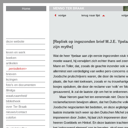
MENNO TER BRAAK
Home
vorige
terug naar lijst
volg
[Repliek op ingezonden brief M.J.E. Ypelaa
deze website
zijn mythe]
leven en werk
Wat de heer Ypelaar aan zijn eerste ingezonden stuk to
boeken
moeite waard, hij verwijdert zich echter thans wel zeer
artikelen
Mann en Toller, dat, zooals de geachte inzender ook 
periodieken
allerminst een verdediging van welke pers-concerns o
brieven
Joodsche prulschrijvers waren, die door de reclame
lezingen
plaats, die hun niet toekwam, zooals er nu trouwhartig
foto's en documenten
bosjes opduiken, die door de reclame van ‘volk’ en ‘b
filmliga
gesauveerd, ik zal de laatste zijn om het te ontkennen
waakzaamheid
Maar hierom gaat het ten eenenmale
niet
. Deze b
bibliotheek
reclamefactoren bewijzen alleen, dat het Duitsche vol
over Ter Braak
Joodsche negocianten liet bedotten, en deze arglistige 
nieuws/contact
laatste instantie toch weer op den Duitschen Michel zel
imponeeren door Joden, hij
laat
zich imponeeren door 
colofon
heeren Goebbels en Hinkel. En deze laatsten trachten
het ‘opbouwend element’ aan te bevelen, alsof men me