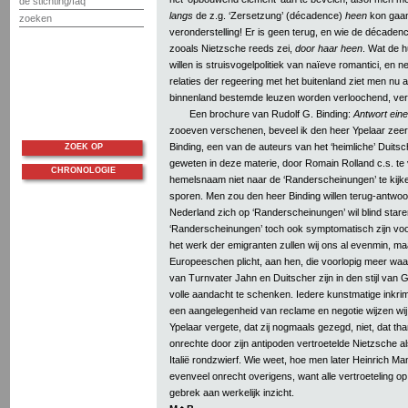
de stichting/faq
langs
de z.g. ‘Zersetzung’ (décadence)
heen
kon gaan!
zoeken
veronderstelling! Er is geen terug, en wie de décaden
zooals Nietzsche reeds zei,
door haar heen
. Wat de h
willen is struisvogelpolitiek van naïeve romantici, en n
relaties der regeering met het buitenland ziet men nu a
binnenland bestemde leuzen worden verloochend, ve
Een brochure van Rudolf G. Binding:
Antwort ein
zooeven verschenen, beveel ik den heer Ypelaar zeer 
Binding, een van de auteurs van het ‘heimliche’ Duitsch
ZOEK OP
geweten in deze materie, door Romain Rolland c.s. te 
CHRONOLOGIE
hemelsnaam niet naar de ‘Randerscheinungen’ te kijk
sporen. Men zou den heer Binding willen terug-antwoo
Nederland zich op ‘Randerscheinungen’ wil blind stare
‘Randerscheinungen’ toch ook symptomatisch zijn voor
het werk der emigranten zullen wij ons al evenmin, ma
Europeeschen plicht, aan hen, die voorlopig meer waa
van Turnvater Jahn en Duitscher zijn in den stijl van
volle aandacht te schenken. Iedere kunstmatige inkrim
een aangelegenheid van reclame en negotie wijzen wij d
Ypelaar vergete, dat zij nogmaals gezegd, niet, dat tha
onrechte door zijn antipoden vertroetelde Nietzsche al
Italië rondzwierf. Wie weet, hoe men later Heinrich Ma
evenveel onrecht overigens, want alle vertroeteling op 
gebrek aan werkelijk inzicht.