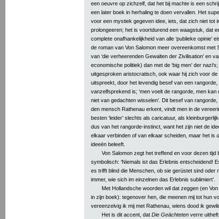
een oeuvre op zichzelf, dat het bij machte is een schrij
een later boek in herhaling te doen vervallen. Het super
voor een mystiek gegeven idee, iets, dat zich niet tot i
prolongeeren; het is voortdurend een waagstuk, dat e
complete onafhankelijkheid van alle ‘publieke opinie’ eis
de roman van Von Salomon meer overeenkomst met Spe
van ‘die verheerenden Gewalten der Zivilisation’ en v
economische politiek) dan met de ‘big men’ der nazi's
uitgesproken aristocratisch, ook waar hij zich voor 
uitspreekt, door het levendig besef van een rangorde, 
vanzelfsprekend is; ‘men voelt de rangorde, men kan 
niet van gedachten wisselen’. Dit besef van rangorde, 
den mensch Rathenau erkent, vindt men in de vereeri
besten ‘leider’ slechts als caricatuur, als kleinburgerl
dus van het rangorde-instinct, want het zijn niet de i
elkaar verbinden of van elkaar scheiden, maar het is
ideeën beleeft.
Von Salomon zegt het treffend en voor dezen tijd
symbolisch: ‘Niemals ist das Erlebnis entscheidend!
es trifft blind die Menschen, ob sie gerüstet sind oder 
immer, wie sich im einzelnen das Erlebnis sublimiert’.
Met Hollandsche woorden wil dat zeggen (en Von 
in zijn boek): tegenover hen, die meenen mij tot hun
vereenzelvig ik mij met Rathenau, wiens dood ik gewil
Het is dit accent, dat
Die Geächteten
verre uithef