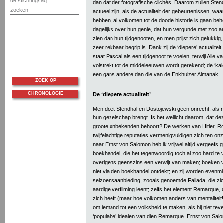
de stichting/faq
dan dat der fotografische clichés. Daarom zullen Ste
zoeken
actueel zijn, als de actualiteit der gebeurtenissen, w
hebben, al volkomen tot de doode historie is gaan beh
dagelijks over hun genie, dat hun vergunde met zoo 
zien dan hun tijdgenooten, en men prijst zich gelukkig, d
zeer rekbaar begrip is. Dank zij de ‘diepere’ actualiteit
staat Pascal als een tijdgenoot te voelen, terwijl Alie
volstrekt tot de middeleeuwen wordt gerekend; de ‘kalen
een gans andere dan die van de Enkhuizer Almanak.
ZOEK OP
CHRONOLOGIE
De ‘diepere actualiteit’
Men doet Stendhal en Dostojewski geen onrecht, als 
hun gezelschap brengt. Is het wellicht daarom, dat de
groote onbekenden behoort? De werken van Hitler, R
twijfelachtige reputaties vermenigvuldigen zich ten on
naar Ernst von Salomon heb ik vrijwel altijd vergeefs g
boekhandel, die het tegenwoordig toch al zoo hard te
overigens geenszins een verwijt van maken; boeken
niet via den boekhandel ontdekt; en zij worden evenm
seizoensaanbieding, zooals genoemde Fallada, die zi
aardige verfilming leent; zelfs het element Remarque
zich heeft (maar hoe volkomen anders van mentaliteit!)
om iemand tot een volksheld te maken, als hij niet tev
‘populaire’ idealen van dien Remarque. Ernst von S