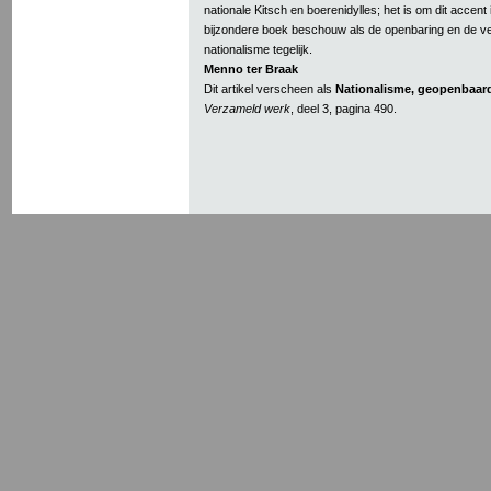
nationale Kitsch en boerenidylles; het is om dit accent i
bijzondere boek beschouw als de openbaring en de ve
nationalisme tegelijk.
Menno ter Braak
Dit artikel verscheen als
Nationalisme, geopenbaar
Verzameld werk
, deel 3, pagina 490.