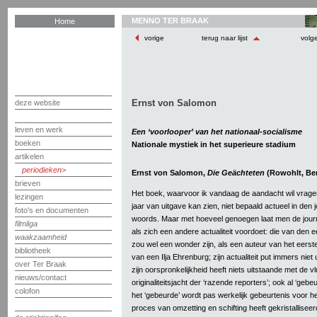
MENNO TER BRAAK
Home
vorige
terug naar lijst
volg
Ernst von Salomon
deze website
leven en werk
Een ‘voorlooper’ van het nationaal-socialisme
boeken
Nationale mystiek in het superieure stadium
artikelen
periodieken
Ernst von Salomon,
Die Geächteten
(Rowohlt, Ber
brieven
Het boek, waarvoor ik vandaag de aandacht wil vragen
lezingen
jaar van uitgave kan zien, niet bepaald actueel in den 
foto's en documenten
woords. Maar met hoeveel genoegen laat men de journal
filmliga
als zich een andere actualiteit voordoet: die van den e
waakzaamheid
zou wel een wonder zijn, als een auteur van het eerste
bibliotheek
van een Ilja Ehrenburg; zijn actualiteit put immers niet 
over Ter Braak
zijn oorspronkelijkheid heeft niets uitstaande met de 
nieuws/contact
originaliteitsjacht der ‘razende reporters’; ook al ‘geb
colofon
het ‘gebeurde’ wordt pas werkelijk gebeurtenis voor h
proces van omzetting en schifting heeft gekristallisee