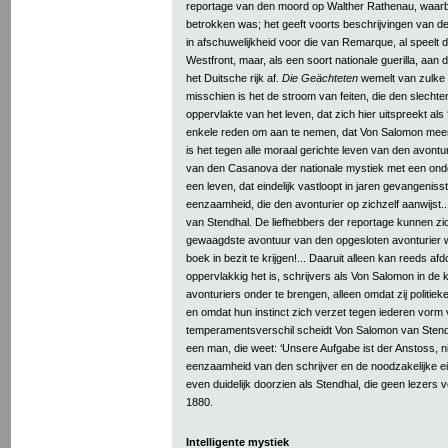
reportage van den moord op Walther Rathenau, waarbi
betrokken was; het geeft voorts beschrijvingen van de
in afschuwelijkheid voor die van Remarque, al speelt d
Westfront, maar, als een soort nationale guerilla, aan
het Duitsche rijk af.
Die Geächteten
wemelt van zulke 
misschien is het de stroom van feiten, die den slechten
oppervlakte van het leven, dat zich hier uitspreekt als
enkele reden om aan te nemen, dat Von Salomon meer
is het tegen alle moraal gerichte leven van den avontur
van den Casanova der nationale mystiek met een ond
een leven, dat eindelijk vastloopt in jaren gevangeniss
eenzaamheid, die den avonturier op zichzelf aanwijst.
van Stendhal. De liefhebbers der reportage kunnen zi
gewaagdste avontuur van den opgesloten avonturier 
boek in bezit te krijgen!... Daaruit alleen kan reeds af
oppervlakkig het is, schrijvers als Von Salomon in de k
avonturiers onder te brengen, alleen omdat zij politie
en omdat hun instinct zich verzet tegen iederen vorm 
temperamentsverschil scheidt Von Salomon van Stend
een man, die weet: ‘Unsere Aufgabe ist der Anstoss, ni
eenzaamheid van den schrijver en de noodzakelijke eil
even duidelijk doorzien als Stendhal, die geen lezers 
1880.
Intelligente mystiek