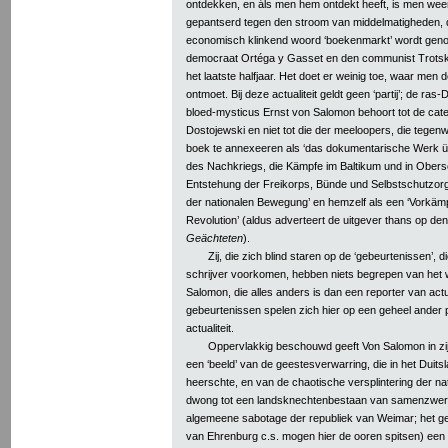
ontdekken, en áls men hem ontdekt heeft, is men we
gepantserd tegen den stroom van middelmatigheden, 
economisch klinkend woord ‘boekenmarkt’ wordt geno
democraat Ortéga y Gasset en den communist Trotski 
het laatste halfjaar. Het doet er weinig toe, waar me
ontmoet. Bij deze actualiteit geldt geen ‘partij’; de ras-
bloed-mysticus Ernst von Salomon behoort tot de cat
Dostojewski en niet tot die der meeloopers, die tegen
boek te annexeeren als ‘das dokumentarische Werk übe
des Nachkriegs, die Kämpfe im Baltikum und in Obersc
Entstehung der Freikorps, Bünde und Selbstschutzorg
der nationalen Bewegung’ en hemzelf als een ‘Vorkäm
Revolution’ (aldus adverteert de uitgever thans op d
Geächteten
).
Zij, die zich blind staren op de ‘gebeurtenissen’, 
schrijver voorkomen, hebben niets begrepen van he
Salomon, die alles anders is dan een reporter van actua
gebeurtenissen spelen zich hier op een geheel ander pl
actualiteit.
Oppervlakkig beschouwd geeft Von Salomon in zi
een ‘beeld’ van de geestesverwarring, die in het Duits
heerschte, en van de chaotische versplintering der nat
dwong tot een landsknechtenbestaan van samenzwerin
algemeene sabotage der republiek van Weimar; het ge
van Ehrenburg c.s. mogen hier de ooren spitsen) een 