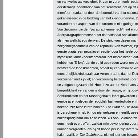
en van welks aanwezigheid ik van te voren toch reeds
eersterangs-openbaring van het sentiment, dat op dit 
triomfeert, nadat het door de theoretici van het nation
gekanaliseerd in de bedding van het kleinburgerlijke.
verandert het aspect van den stroom in niet geringe m
Von Salomon, die den ‘paragraphenmensch’ haat en du
Ariërparagraphenmensch, tot dat nationaal-socialisme
als men wellicht zou denken. De strijd van dezen man 
zelfgenoegzaamheid van de republiek van Weimar, zijn
eerste plaats een negatieve reactie; door het heele boe
mystische landsknechtenmoraal, het bittere besef, dat
hebben op ‘Erfolg’, dat de strijd gestreden wordt om de
bestreed de landsknechten, omdat hij een absolute wa
menschelijkheidsideaal naar voren bracht, dat het Du
verzoenen met zijn lot; en verzoening beteekent voor 
en zelfgenoegzaamheid. Hoe deze auteur zich thans v
burgerlijkheid vervangen is door de nieuwe, of hij gou
Schillercitaten en het rassengebazel inzet geworden z
eenige jaren geleden de republiek half verdedigde en hal
bekend; zijn twee latere boeken,
Die Stadt
en
Die Kad
is verschenen) heb ik nog niet gelezen en, eerlijk geze
buitensporig naar om ze te lezen. Als Von Salomon zi
eens heeft overtroffen, zal dat mijn bewondering voor 
kunnen vergrooten; als hij dit hooge peil in zijn latere
halen, zal ik er
Die Geächteten
niet minder om bewond