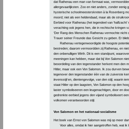
dat Rathenau een man van formaat was, vermoordden
allergevaarlijksten. Zoo en niet anders, zonder eenig g
hysterische schoolmeesterskreten à la Rosenberg mo
moord; niet als een heldendaad, maar als de struikro
Eerbied voor Rathenau (het tegendeel van ‘halfzacht’ m
verachting ook jegens hen, die in rechtsche kringen v
‘Der Rang des Menschen Rathenau vermochte nicht d
Trauer seiner Freunde das Gesicht zu geben. Er blie
Rathenau vertegenwoordigde de hoogste potentie
bestreden; daarom vermoordden zij Rathenau, en niet 
den onbenulligen Wirth. Dit is een standpunt, waarove
meeningen kan hebben, maar dat bij Von Salomon niet
beoordeling van den tegenstander herkent men den me
Hitler, maar ook een Von Salomon. Ik zou durven bew
tegenover den tegenstander één van de zuiverste ke
levensstijl
en, dientengevolge, van den stijl, waarin iema
staat Hitler op den laagsten, Von Salomon op den hoo
laster symboliseeren een leugenachtigen, door en door
gedrenkte eerbied jegens den vijand symboliseert een
volkomen verantwoorden stijl.
Von Salomon en het nationaal-socialisme
Het boek van Ernst von Salomon was mij op meer dan
Voor alles, omdat ik hier aangetroffen heb, wat i