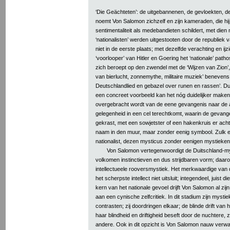
‘Die Geächteten’: de uitgebannenen, de gevloekten, 
noemt Von Salomon zichzelf en zijn kameraden, die hi
sentimentaliteit als medebandieten schildert, met dien 
‘nationalisten’ werden uitgestooten door de republiek
niet in de eerste plaats; met dezelfde verachting en ijz
‘voorlooper’ van Hitler en Goering het ‘nationale’ path
zich beroept op den zwendel met de ‘Wijzen van Zion’,
van bierlucht, zonnemythe, militaire muziek’ benevens ‘
Deutschlandlied en gebazel over runen en rassen’. Duid
een concreet voorbeeld kan het nóg duidelijker make
overgebracht wordt van de eene gevangenis naar de and
gelegenheid in een cel terechtkomt, waarin de geva
gekrast, met een sowjetster of een hakenkruis er achter
naam in den muur, maar zonder eenig symbool. Zulk e
nationalist, dezen mysticus zonder eenigen mystieke
Von Salomon vertegenwoordigt de Duitschland-mys
volkomen instinctieven en dus strijdbaren vorm; daaro
intellectueele rooversmystiek. Het merkwaardige van d
het scherpste intellect niet uitsluit; integendeel, juist
kern van het nationale gevoel drijft Von Salomon al zijn
aan een cynische zelfcritiek. In dit stadium zijn mystie
contrasten; zij doordringen elkaar; de blinde drift van h
haar blindheid en driftigheid beseft door de nuchtere, 
andere. Ook in dit opzicht is Von Salomon nauw verw