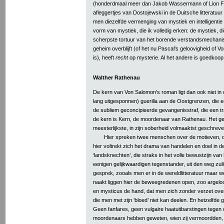
(honderdmaal meer dan Jakob Wassermann of Lion F
afleggertjes van Dostojewski in de Duitsche litteratuur
men diezelfde vermenging van mystiek en intelligentie a
vorm van mystiek, die ik volledig erken: de mystiek, d
scherpste tortuur van het borende verstandsmechanis
geheim overblijft (of het nu Pascal's geloovigheid of 
is), heeft
recht
op mysterie. Al het andere is goedkoop,
Walther Rathenau
De kern van Von Salomon's roman ligt dan ook niet in
lang uitgesponnen) guerilla aan de Oostgrenzen, die 
de subliem geconcipieerde gevangenisstraf, die een t
de kern is Kern, de moordenaar van Rathenau. Het ge
meesterlijkste, in zijn soberheid volmaaktst geschrev
Hier spreken twee menschen over de motieven, di
hier voltrekt zich het drama van handelen en doel in de
‘landsknechten’, die straks in het volle bewustzijn v
eenigen gelijkwaardigen tegenstander, uit den weg zull
gesprek, zooals men er in de wereldlitteratuur maar w
naakt liggen hier de beweegredenen open, zoo argeloo
en mysticus de hand, dat men zich zonder verzet overg
die men met zijn ‘bloed’ niet kan deelen. En hetzelfde 
Geen fanfares, geen vulgaire haatuitbarstingen tegen
moordenaars hebben geweten, wien zij vermoordden, en