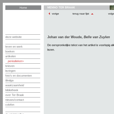
MENNO TER BRAAK
Home
vorige
terug naar lijst
volg
Johan van der Woude,
Belle van Zuylen
deze website
De oorspronkelijke tekst van het artikel is voorlopig a
leven en werk
lezen.
boeken
artikelen
periodieken
brieven
lezingen
foto's en documenten
filmliga
waakzaamheid
bibliotheek
over Ter Braak
nieuws/contact
colofon