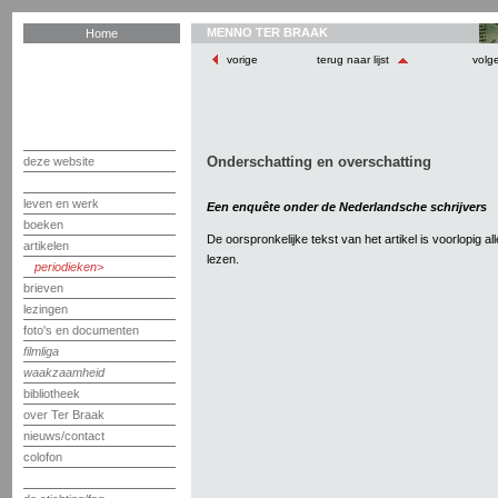
MENNO TER BRAAK
Home
vorige
terug naar lijst
volg
Onderschatting en overschatting
deze website
leven en werk
Een enquête onder de Nederlandsche schrijvers
boeken
De oorspronkelijke tekst van het artikel is voorlopig a
artikelen
lezen.
periodieken
brieven
lezingen
foto's en documenten
filmliga
waakzaamheid
bibliotheek
over Ter Braak
nieuws/contact
colofon