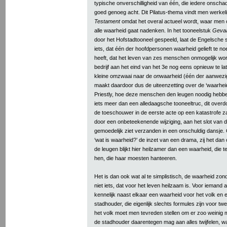
typische onverschilligheid van één, die iedere onschade
goed genoeg acht. Dit Pilatus-thema vindt men werkelij
Testament
omdat het overal actueel wordt, waar men o
alle waarheid gaat nadenken. In het tooneelstuk
Gevaa
door het Hofstadtooneel gespeeld, laat de Engelsche sc
iets, dat één der hoofdpersonen waarheid gelieft te no
heeft, dat het leven van zes menschen onmogelijk word
bedrijf aan het eind van het 3e nog eens opnieuw te l
kleine omzwaai naar de
on
waarheid (één der aanwezi
maakt daardoor dus de uiteenzetting over de ‘waarhei
Priestly, hoe deze menschen den leugen noodig hebbe
iets meer dan een alledaagsche tooneeltruc, dit overd
de toeschouwer in de eerste acte op een katastrofe zag
door een onbeteekenende wijziging, aan het slot van 
gemoedelijk ziet verzanden in een onschuldig dansje. 
‘wat is waarheid?’ de inzet van een drama, zij het dan
de leugen blijkt hier heilzamer dan een waarheid, die t
hen, die haar moesten hanteeren.
Het is dan ook wat al te simplistisch, de waarheid zo
niet iets, dat voor het leven heilzaam is. Voor iemand a
kennelijk naast elkaar een waarheid voor het volk en
stadhouder, die eigenlijk slechts formules zijn voor tw
het volk moet men tevreden stellen om er zoo weinig m
de stadhouder daarentegen mag aan alles twijfelen, waar