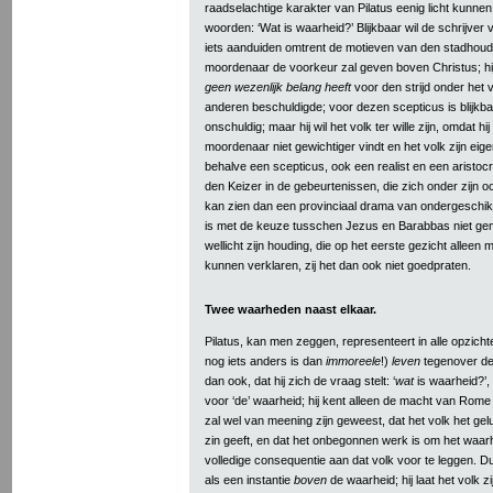
raadselachtige karakter van Pilatus eenig licht kunnen
woorden: ‘Wat is waarheid?’ Blijkbaar wil de schrijve
iets aanduiden omtrent de motieven van den stadhoud
moordenaar de voorkeur zal geven boven Christus; hij 
geen wezenlijk belang heeft
voor den strijd onder het
anderen beschuldigde; voor dezen scepticus is blijkb
onschuldig; maar hij wil het volk ter wille zijn, omdat h
moordenaar niet gewichtiger vindt en het volk zijn eige
behalve een scepticus, ook een realist en een aristocr
den Keizer in de gebeurtenissen, die zich onder zijn o
kan zien dan een provinciaal drama van ondergeschik
is met de keuze tusschen Jezus en Barabbas niet ge
wellicht zijn houding, die op het eerste gezicht alleen m
kunnen verklaren, zij het dan ook niet goedpraten.
Twee waarheden naast elkaar.
Pilatus, kan men zeggen, representeert in alle opzich
nog iets anders is dan
immoreele
!)
leven
tegenover d
dan ook, dat hij zich de vraag stelt: ‘
wat
is waarheid?’,
voor ‘de’ waarheid; hij kent alleen de macht van Rome a
zal wel van meening zijn geweest, dat het volk het gelu
zin geeft, en dat het onbegonnen werk is om het waarh
volledige consequentie aan dat volk voor te leggen. Du
als een instantie
boven
de waarheid; hij laat het volk 