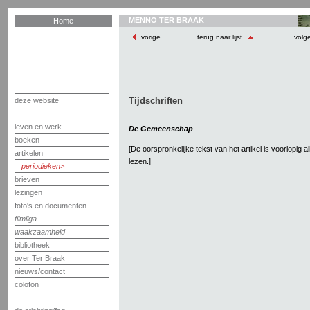
MENNO TER BRAAK
Home
vorige
terug naar lijst
volg
Tijdschriften
deze website
leven en werk
De Gemeenschap
boeken
[De oorspronkelijke tekst van het artikel is voorlopig 
artikelen
lezen.]
periodieken
brieven
lezingen
foto's en documenten
filmliga
waakzaamheid
bibliotheek
over Ter Braak
nieuws/contact
colofon