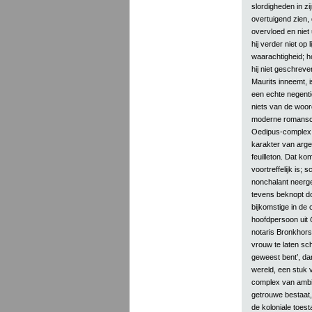
slordigheden in zi
overtuigend zien, 
overvloed en niet 
hij verder niet op 
waarachtigheid; h
hij niet geschreve
Maurits inneemt, is
een echte negenti
niets van de woord
moderne romansch
Oedipus-complex 
karakter van arge
feuilleton. Dat komt
voortreffelijk is; 
nonchalant neerges
tevens beknopt d
bijkomstige in de 
hoofdpersoon uit
notaris Bronkhors
vrouw te laten sch
geweest bent’, da
wereld, een stuk 
complex van ambi
getrouwe bestaat, 
de koloniale toes