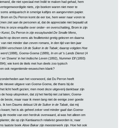
 niemand, die niet speciaal met Indië te maken had gehad, hem
vertegenwoordigde niets, zijn boeken waren niet meer te
 soms antiquarisch in smerige kaftjes en aangevreten papier.
 Brom en Du Perron komt de eer toe, hem weer naar voren te
en ziet aan de personen al, dat de appreciatie niet bepaald uit
rins in onze enquête over onder- en overschatting, Brom in zijn
e Kunst
, Du Perron in zijn essaybundel
De Smalle Mens
,
acht op dezen eens als feuilletonist gretig gelezen en daarna
 van niet minder dan zeven romans, in den tijd van tien jaar
n 1884 verscheen
Uit de Suiker in de Tabak
; daarop volgden
Hoe
ë werd
(1888),
Goena
-
Goena
(1889),
In en uit
's
Lands Dienst
(4
s
’
en
‘
Downs
’
in het Indische Leven
(1892),
Nummer Elf
(1893)
94); wie kent de titels met hun deels zoo typisch
en en ook negentiende-eeuwschen klank?
ijzonderheden aan het voorwoord, dat Du Perron heeft
de nieuwe uitgave van
Goena
-
Goena
, die thans bij de
het licht heeft gezien; men moet deze uitgeverij dankbaar zijn
en de hoop uitspreken, dat zij het hierbij niet zal laten;
Goena
-
 de beste, maar naar ik meen lang niet de eenige zeer goede
s. Ik ken Daums debuut
Uit de Suiker in de Tabak
, dat mij
en kwam; het is als geheel zeker veel minder gaaf dan
Goena
-
lig de moeite van een herdruk overwaard, al was het alleen om
planter, die op zijn Kantiaansch relativist geworden is; naar
ums laatste boek
Aboe Bakar
zijn meesterwerk zijn. Hoe het ook