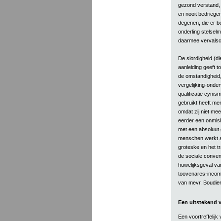
gezond verstand, z
en nooit bedriege
degenen, die er b
onderling stelsel
daarmee vervalsc
De slordigheid (di
aanleiding geeft t
de omstandigheid,
vergelijking-onder
qualificatie cynis
gebruikt heeft me
omdat zij niet me
eerder een onmisk
met een absoluut
menschen werkt al
groteske en het tr
de sociale conven
huwelijksgeval v
toovenares-incomm
van mevr. Boudier
Een uitstekend 
Een voortreffelijk 