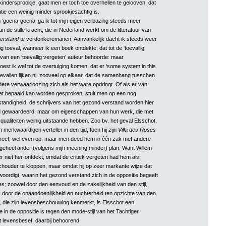
kindersprookje, gaat men er toch toe overhellen te gelooven, dat
atie een weinig minder sprookjesachtig is.
‘goena-goena’ ga ik tot mijn eigen verbazing steeds meer
an de stille kracht, die in Nederland werkt om de litteratuur van
erstand
te verdonkeremanen. Aanvankelijk dacht ik steeds weer
 toeval, wanneer ik een boek ontdekte, dat tot de ‘toevallig
van een ‘toevallig vergeten’ auteur behoorde: maar
st ik wel tot de overtuiging komen, dat er ‘some system in this
evallen lijken nl. zooveel op elkaar, dat de samenhang tusschen
ere verwaarloozing zich als het ware opdringt. Of als er van
et bepaald kan worden gesproken, stuit men op een nog
tandigheid: de schrijvers van het gezond verstand worden hier
d gewaardeerd, maar om eigenschappen van hun werk, die met
ualiteiten weinig uitstaande hebben. Zoo bv. het geval Elsschot.
erkwaardigen verteller in den tijd, toen hij zijn
Villa des Roses
eef, wel even op, maar men deed hem in één zak met andere
 geheel ander (volgens mijn meening minder) plan. Want Willem
r niet her-ontdekt, omdat de critiek vergeten had hem als
chouder te kloppen, maar omdat hij op zeer markante wijze dat
oordigt, waarin het gezond verstand zich in de oppositie begeeft
es; zoowel door den eenvoud en de zakelijkheid van den stijl,
 als door de onaandoenlijkheid en nuchterheid ten opzichte van den
, die zijn levensbeschouwing kenmerkt, is Elsschot een
ie in de oppositie is tegen den mode-stijl van het Tachtiger
t levensbesef, daarbij behoorend.