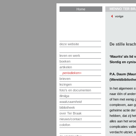
MENNO TER BR
Home
vorige
De stille krach
deze website
leven en werk
‘Maurits’ als lid
boeken
Slordig en cyni
artikelen
periodieken
P.A. Daum (Maur
brieven
(Wereldbibliothe
lezingen
In het algemeen st
foto's en documenten
naar één of andere 
filmliga
of hen met eenig 
waakzaamheid
complexen, aan ge
bibliotheek
geheime actie der
over Ter Braak
hebben, dat zij he
nieuws/contact
alles aan het wroe
colofon
complicaties valle
verdacht uitziet;