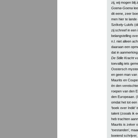
zij, wij mogen blij
Goena
-
Goena
lee
dit eene, zeer boe
men hier te lande 
Székely-Lulofs (di
zij schreef in een
belangstelling ove
n.l. niet alleen a
daaraan een opmer
dat in aanmerkin
De Stille Kracht
va
toevallig iets ge
Oostersch mysteri
en geen man van s
Maurits en Couper
èn den vereischte
roepen van den Eu
den Europeaan. (
omdat het tot een
‘boek over Indië’ 
talent (zooals ik 
heb trachten aann
Maurits is zeker 
‘toestanden’, maar 
boeiend schrijver