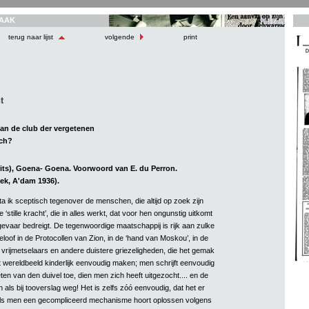
AAK
terug naar lijst
volgende
print
t
 van de club der vergetenen
sch?
its), Goena- Goena. Voorwoord van E. du Perron.
ek, A'dam 1936).
a ik sceptisch tegenover de menschen, die altijd op zoek zijn
‘stille kracht’, die in alles werkt, dat voor hen ongunstig uitkomt
gevaar bedreigt. De tegenwoordige maatschappij is rijk aan zulke
loof in de Protocollen van Zion, in de ‘hand van Moskou’, in de
 vrijmetselaars en andere duistere griezeligheden, die het gemak
t wereldbeeld kinderlijk eenvoudig maken; men schrijft eenvoudig
ten van den duivel toe, dien men zich heeft uitgezocht.... en de
n als bij tooverslag weg! Het is zelfs zóó eenvoudig, dat het er
 als men een gecompliceerd mechanisme hoort oplossen volgens