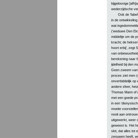
bijgeloovige [afh]
wederzijdsche ver
Ook de ‘fabel
in de ontwikkelin
wat ingedommelde
(‘weduwe Den Ekst
middeltje om de p
kracht; de hekser
hoort erbij’, zegt
van onbewustheid
berekening naar f
ijdelheid bij den 
Geen zweem van id
proces ziet men 
onverbiddelijk op 
andere sfeer, het
Thomas Mann of met
met een goede pr
in een ‘dionysisc
moeite voorstellen
nooit aan ontrouw 
uitgewerkt, weer d
geweest is. Het h
slot, dat alles to
zenuwen heeft, wo