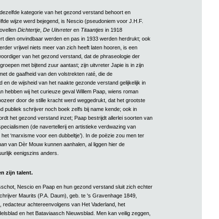
t dezelfde kategorie van het gezond verstand behoort en
fde wijze werd bejegend, is Nescio (pseudoniem voor J.H.F.
ovellen
Dichtertje
,
De Uitvreter
en
Titaantjes
in 1918
t dien onvindbaar werden en pas in 1933 werden herdrukt; ook
erder vrijwel niets meer van zich heeft laten hooren, is een
oordiger van het gezond verstand, dat de phraseologie der
roepen met bijtend zuur aantast; zijn uitvreter Japie is in zijn
et de gaafheid van den volstrekten raté, die de
 en de wijsheid van het naakte gezonde verstand gelijkelijk in
an hebben wij het curieuze geval Willem Paap, wiens roman
ozeer door de stille kracht werd weggedrukt, dat het grootste
d publiek schrijver noch boek zelfs bij name kende; ook in
rdt het gezond verstand inzet; Paap bestrijdt allerlei soorten van
ecialismen (de navertellerij en artistieke verdwazing van
 het ‘marxisme voor een dubbeltje’). In de poëzie zou men ter
man
van Dèr Mouw kunnen aanhalen, al liggen hier de
urlijk eenigszins anders.
n zijn talent.
Elsschot, Nescio en Paap en hun gezond verstand sluit zich echter
chrijver Maurits (P.A. Daum), geb. te 's Gravenhage 1849,
, redacteur achtereenvolgens van Het Vaderland, het
lsblad en het Bataviaasch Nieuwsblad. Men kan veilig zeggen,