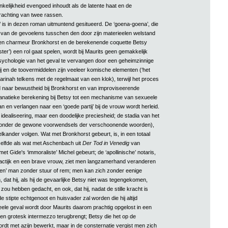
ankelijkheid evengoed inhoudt als de latente haat en de
achting van twee rassen.
’ is in dezen roman uitmuntend gesitueerd. De ‘goena-goena’, die
g van de gevoelens tusschen den door zijn materieelen welstand
n charmeur Bronkhorst en de berekenende coquette Betsy
er’) een rol gaat spelen, wordt bij Maurits geen gemakkelijk
sychologie van het geval te vervangen door een geheimzinnige
ij en de toovermiddelen zijn veeleer komische elementen (‘het
 Sarinah telkens met de regelmaat van een klok), terwijl het proces
 naar bewustheid bij Bronkhorst en van improviseerende
anatieke berekening bij Betsy tot een mechanisme van sexueele
man en verlangen naar een ‘goede partij’ bij de vrouw wordt herleid.
ealiseering, maar een doodelijke preciesheid; de stadia van het
(onder de gewone voorwendsels der verschoonende woorden),
elkander volgen. Wat met Bronkhorst gebeurt, is, in een totaal
zelfde als wat met Aschenbach uit
Der Tod in Venedig
van
 Gide's ‘immoraliste’ Michel gebeurt; de ‘apollinische’ notaris,
actijk en een brave vrouw, ziet men langzamerhand veranderen
hen’ man zonder stuur of rem; men kan zich zonder eenige
, dat hij, als hij de gevaarlijke Betsy niet was tegengekomen,
zou hebben gedacht, en ook, dat hij, nadat de stille kracht is
e stipte echtgenoot en huisvader zal worden die hij altijd
eele geval wordt door Maurits daarom prachtig opgelost in een
t een grotesk intermezzo terugbrengt; Betsy die het op de
rdt met azijn bewerkt, maar in de consternatie vergist men zich