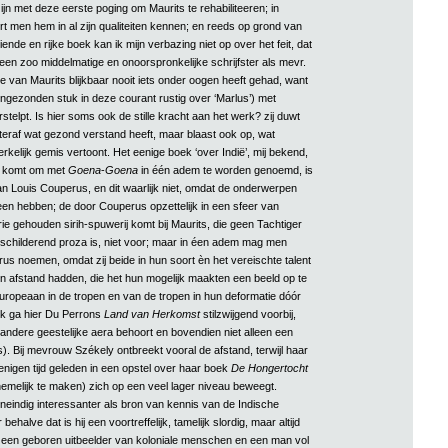
 zijn met deze eerste poging om Maurits te rehabiliteeren; in
rt men hem in al zijn qualiteiten kennen; en reeds op grond van
iende en rijke boek kan ik mijn verbazing niet op over het feit, dat
een zoo middelmatige en onoorspronkelijke schrijfster als mevr.
e van Maurits blijkbaar nooit iets onder oogen heeft gehad, want
 ingezonden stuk in deze courant rustig over ‘Marlus’) met
rstelpt. Is hier soms ook de stille kracht aan het werk? zij duwt
chteraf wat gezond verstand heeft, maar blaast ook op, wat
kelijk gemis vertoont. Het eenige boek ‘over Indië’, mij bekend,
g komt om met
Goena
-
Goena
in één adem te worden genoemd, is
n Louis Couperus, en dit waarlijk niet, omdat de onderwerpen
meen hebben; de door Couperus opzettelijk in een sfeer van
e gehouden sirih-spuwerij komt bij Maurits, die geen Tachtiger
childerend proza is, niet voor; maar in éen adem mag men
us noemen, omdat zij beide in hun soort èn het vereischte talent
n afstand hadden, die het hun mogelijk maakten een beeld op te
ropeaan in de tropen en van de tropen in hun deformatie dóór
Ik ga hier Du Perrons
Land van Herkomst
stilzwijgend voorbij,
 andere geestelijke aera behoort en bovendien niet alleen een
is). Bij mevrouw Székely ontbreekt vooral de afstand, terwijl haar
eenigen tijd geleden in een opstel over haar boek
De Hongertocht
emelijk te maken) zich op een veel lager niveau beweegt.
oneindig interessanter als bron van kennis van de Indische
behalve dat is hij een voortreffelijk, tamelijk slordig, maar altijd
, een geboren uitbeelder van koloniale menschen en een man vol