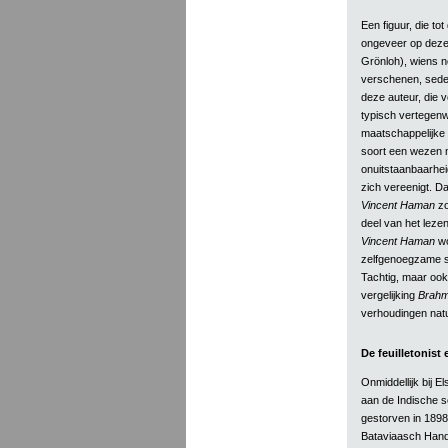
Een figuur, die to
ongeveer op dezel
Grönloh), wiens n
verschenen, seder
deze auteur, die v
typisch vertegenw
maatschappelijke g
soort een wezen m
onuitstaanbaarheid
zich vereenigt. D
Vincent Haman
zo
deel van het lezen
Vincent Haman
wo
zelfgenoegzame sp
Tachtig, maar ook
vergelijking
Brah
verhoudingen natu
De feuilletonist e
Onmiddellijk bij 
aan de Indische s
gestorven in 1898
Bataviaasch Hande