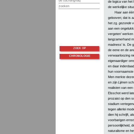
de stichting/faq
de logica van het 
zoeken
de werkelijke situ
Haar aan één 
gelooven; dat is a
het zg.
gezonde v
aan een ongelukkig
vergeten’ werken 
langzamerhand moe
madness’ is. De g
ZOEK OP
de eene en de and
verwaarloozing ni
CHRONOLOGIE
eigenaardiger oms
en daar inderdaa
hun voornaamste q
Men merkte dezen m
en zijn
Lijmen
schr
realisten van een
Elsschot werd late
prozaist op den s
stadium vertegenw
tegen allerlei mod
dien hij schrijft,
voorbarigen ernst
persoonlijkheid, d
naturalisme en he