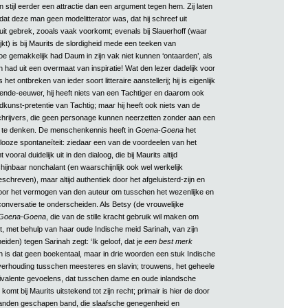
jn stijl eerder een attractie dan een argument tegen hem. Zij laten
dat deze man geen modelitterator was, dat hij schreef uit
uit gebrek, zooals vaak voorkomt; evenals bij Slauerhoff (waar
lijkt) is bij Maurits de slordigheid mede een teeken van
oe gemakkelijk had Daum in zijn vak niet kunnen ‘ontaarden’, als
n had uit een overmaat van inspiratie! Wat den lezer dadelijk voor
 het ontbreken van ieder soort litteraire aanstellerij; hij is eigenlijk
ende-eeuwer, hij heeft niets van een Tachtiger en daarom ook
kunst-pretentie van Tachtig; maar hij heeft ook niets van de
rijvers, die geen personage kunnen neerzetten zonder aan een
te denken. De menschenkennis heeft in
Goena
-
Goena
het
looze spontaneïteit: ziedaar een van de voordeelen van het
 vooral duidelijk uit in den dialoog, die bij Maurits altijd
schijnbaar nonchalant (en waarschijnlijk ook wel werkelijk
chreven), maar altijd authentiek door het afgeluisterd-zijn en
oor het vermogen van den auteur om tusschen het wezenlijke en
conversatie te onderscheiden. Als Betsy (de vrouwelijke
Goena
-
Goena
, die van de stille kracht gebruik wil maken om
t, met behulp van haar oude Indische meid Sarinah, van zijn
eiden) tegen Sarinah zegt: ‘Ik geloof, dat je
een best merk
n is dat geen boekentaal, maar in drie woorden een stuk Indische
verhouding tusschen meesteres en slavin; trouwens, het geheele
valente gevoelens, dat tusschen dame en oude inlandsche
komt bij Maurits uitstekend tot zijn recht; primair is hier de door
tanden geschapen band, die slaafsche genegenheid en