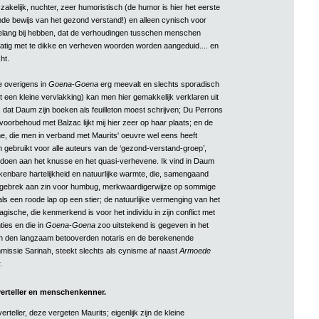
akelijk, nuchter, zeer humoristisch (de humor is hier het eerste
nde bewijs van het gezond verstand!) en alleen cynisch voor
elang bij hebben, dat de verhoudingen tusschen menschen
matig met te dikke en verheven woorden worden aangeduid.... en
ht.
e overigens in
Goena
-
Goena
erg meevalt en slechts sporadisch
ot een kleine vervlakking) kan men hier gemakkelijk verklaren uit
 dat Daum zijn boeken als feuilleton moest schrijven; Du Perrons
voorbehoud met Balzac lijkt mij hier zeer op haar plaats; en de
me, die men in verband met Maurits' oeuvre wel eens heeft
n gebruikt voor alle auteurs van de ‘gezond-verstand-groep’,
edoen aan het knusse en het quasi-verhevene. Ik vind in Daum
enbare hartelijkheid en natuurlijke warmte, die, samengaand
 gebrek aan zin voor humbug, merkwaardigerwijze op sommige
s een roode lap op een stier; de natuurlijke vermenging van het
agische, die kenmerkend is voor het individu in zijn conflict met
ties en die in
Goena
-
Goena
zoo uitstekend is gegeven in het
an den langzaam betooverden notaris en de berekenende
issie Sarinah, steekt slechts als cynisme af naast
Armoede
.
verteller en menschenkenner.
verteller, deze vergeten Maurits; eigenlijk zijn de kleine