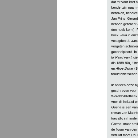
dat tot voor kort
kende; zijn naam 
bereiken, behalve
Jan Prins, Gerard
hebben gebracht (m
één hoek komt); P
boek
Java in onz
vestigden de aand
vergeten schrijver
geconcipieerd. I
hij Raad van Indi
dln 1889-90), ‘
Up
en
Aboe Bakar
(18
feuilletonistisch
Ik ontleen deze b
geschreven voor 
Wereldbibliotheek 
voor dit initiatief 
Goena
is een van
roman van Maurit
toevallig in hand
Goena
, maar stel
de figuur van den 
verluidt moet Da