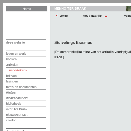
MENNO TER BRAAK
Home
vorige
terug naar lijst
volg
Stuivelings Erasmus
deze website
[De oorspronkelijke tekst van het artikel is voorlopig 
leven en werk
lezen.]
boeken
artikelen
periodieken
brieven
lezingen
foto's en documenten
filmliga
waakzaamheid
bibliotheek
over Ter Braak
nieuws/contact
colofon