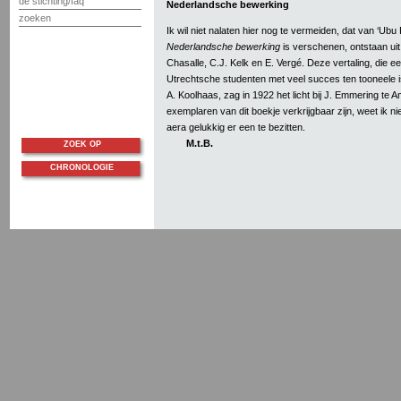
de stichting/faq
Nederlandsche bewerking
zoeken
Ik wil niet nalaten hier nog te vermeiden, dat van ‘Ubu
Nederlandsche bewerking
is verschenen, ontstaan ui
Chasalle, C.J. Kelk en E. Vergé. Deze vertaling, die e
Utrechtsche studenten met veel succes ten tooneele i
A. Koolhaas, zag in 1922 het licht bij J. Emmering te 
exemplaren van dit boekje verkrijgbaar zijn, weet ik nie
aera gelukkig er een te bezitten.
M.t.B.
ZOEK OP
CHRONOLOGIE