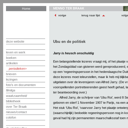
MENNO TER BRAAK
Home
vorige
terug naar lijst
volg
Ubu en de politiek
deze website
leven en werk
Jarry is heusch onschuldig
boeken
Een belangstellende lezeres vraagt mij, of het plaatje
artikelen
het Zondagsblad van gisteren werd gereproduceerd, ee
periodieken
op een ‘regeeringspersoon in het hedendaagsche Duitsch
brieven
deze lezeres moet teleurstellen, maar ik heb mij blijkba
lezingen
uitgelaten over de levensjaren van Alfred Jarry. (De vr
foto's en documenten
voorspellenden portretteerenden geest heeft gehad, la
filmliga
ter beantwoording over.)
waakzaamheid
Alfred Jarry, de schrijver van ‘Ubu Roi’, werd 8 
bibliotheek
geboren en stierf 1 November 1907 te Parijs, na een a
over Ter Braak
Het stuk ‘Ubu Roi’, ‘vaarvoor Jarry het plaatje ontwier
nieuws/contact
(waarschijnlijk) bedoelde regeeringspersoon nog in kor
colofon
geval had hij zijn permanenten maarschalksstaf toen n