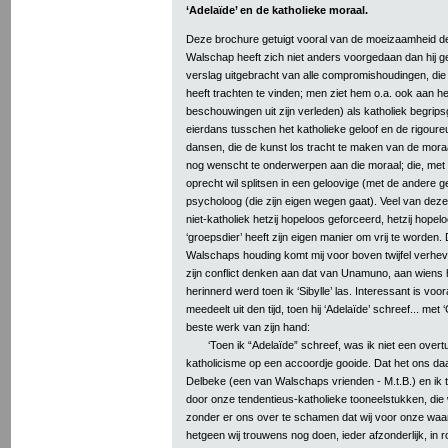
‘Adelaïde’ en de katholieke moraal.
Deze brochure getuigt vooral van de moeizaamheid der 
Walschap heeft zich niet anders voorgedaan dan hij gew
verslag uitgebracht van alle compromishoudingen, die h
heeft trachten te vinden; men ziet hem o.a. ook aan he
beschouwingen uit zijn verleden) als katholiek begrip
eierdans tusschen het katholieke geloof en de rigoure
dansen, die de kunst los tracht te maken van de moraa
nog wenscht te onderwerpen aan die moraal; die, met
oprecht wil splitsen in een geloovige (met de andere 
psycholoog (die zijn eigen wegen gaat). Veel van dez
niet-katholiek hetzij hopeloos geforceerd, hetzij hopelo
‘groepsdier’ heeft zijn eigen manier om vrij te worden.
Walschaps houding komt mij voor boven twijfel verhev
zijn conflict denken aan dat van Unamuno, aan wiens
herinnerd werd toen ik ‘Sibylle’ las. Interessant is voo
meedeelt uit den tijd, toen hij ‘Adelaïde’ schreef... met ‘
beste werk van zijn hand:
‘Toen ik “Adelaïde” schreef, was ik niet een overtu
katholicisme op een accoordje gooide. Dat het ons d
Delbeke (een van Walschaps vrienden - M.t.B.) en ik
door onze tendentieus-katholieke tooneelstukken, die
zonder er ons over te schamen dat wij voor onze waar
hetgeen wij trouwens nog doen, ieder afzonderlijk, in 