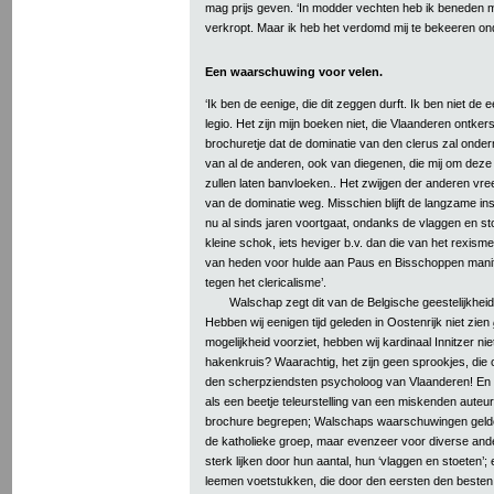
mag prijs geven. ‘In modder vechten heb ik beneden mi
verkropt. Maar ik heb het verdomd mij te bekeeren on
Een waarschuwing voor velen.
‘Ik ben de eenige, die dit zeggen durft. Ik ben niet de ee
legio. Het zijn mijn boeken niet, die Vlaanderen ontkers
brochuretje dat de dominatie van den clerus zal onderm
van al de anderen, ook van diegenen, die mij om deze
zullen laten banvloeken.. Het zwijgen der anderen vree
van de dominatie weg. Misschien blijft de langzame ins
nu al sinds jaren voortgaat, ondanks de vlaggen en s
kleine schok, iets heviger b.v. dan die van het rexisme
van heden voor hulde aan Paus en Bisschoppen mani
tegen het clericalisme’.
Walschap zegt dit van de Belgische geestelijkheid
Hebben wij eenigen tijd geleden in Oostenrijk niet zien
mogelijkheid voorziet, hebben wij kardinaal Innitzer nie
hakenkruis? Waarachtig, het zijn geen sprookjes, die 
den scherpziendsten psycholoog van Vlaanderen! En w
als een beetje teleurstelling van een miskenden auteur
brochure begrepen; Walschaps waarschuwingen gelden
de katholieke groep, maar evenzeer voor diverse and
sterk lijken door hun aantal, hun ‘vlaggen en stoeten’;
leemen voetstukken, die door den eersten den besten