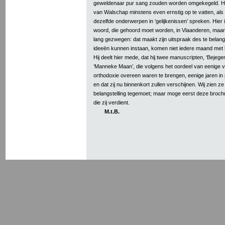
geweldenaar pur sang zouden worden omgekegeld. Het
van Walschap minstens even ernstig op te vatten, als 
dezelfde onderwerpen in ‘gelijkenissen’ spreken. Hier 
woord, die gehoord moet worden, in Vlaanderen, maar 
lang gezwegen: dat maakt zijn uitspraak des te belangri
ideeën kunnen instaan, komen niet iedere maand met 
Hij deelt hier mede, dat hij twee manuscripten, ‘Bejege
‘Manneke Maan’, die volgens het oordeel van eenige v
orthodoxie overeen waren te brengen, eenige jaren in 
en dat zij nu binnenkort zullen verschijnen. Wij zien z
belangstelling tegemoet; maar moge eerst deze brochu
die zij verdient.
M.t.B.