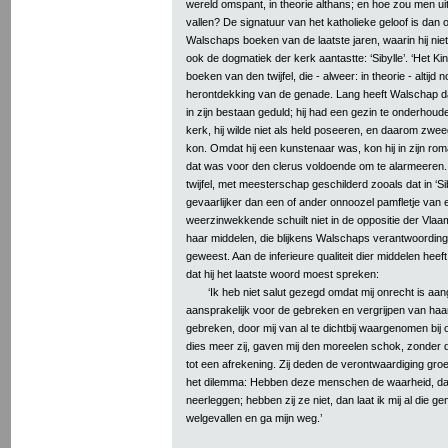
wereld omspant, in theorie althans; en hoe zou men ui
vallen? De signatuur van het katholieke geloof is dan 
Walschaps boeken van de laatste jaren, waarin hij nie
ook de dogmatiek der kerk aantastte: ‘Sibylle’. ‘Het Kind’
boeken van den twijfel, die - alweer: in theorie - altijd
herontdekking van de genade. Lang heeft Walschap d
in zijn bestaan geduld; hij had een gezin te onderhouden
kerk, hij wilde niet als held poseeren, en daarom zweeg
kon. Omdat hij een kunstenaar was, kon hij in zijn r
dat was voor den clerus voldoende om te alarmeeren. 
twijfel, met meesterschap geschilderd zooals dat in ‘Sib
gevaarlijker dan een of ander onnoozel pamfletje van e
weerzinwekkende schuilt niet in de oppositie der Vlaa
haar middelen, die blijkens Walschaps verantwoording 
geweest. Aan de inferieure qualiteit dier middelen hee
dat hij het laatste woord moest spreken:
‘Ik heb niet salut gezegd omdat mij onrecht is a
aansprakelijk voor de gebreken en vergrijpen van ha
gebreken, door mij van al te dichtbij waargenomen bij 
dies meer zij, gaven mij den moreelen schok, zonder
tot een afrekening. Zij deden de verontwaardiging groe
het dilemma: Hebben deze menschen de waarheid, dan
neerleggen; hebben zij ze niet, dan laat ik mij al die g
welgevallen en ga mijn weg.’