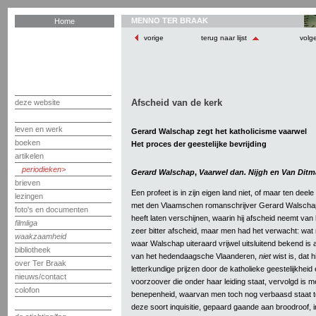
MENNO TER BRAAK
Home
vorige
terug naar lijst
volg
Afscheid van de kerk
deze website
leven en werk
Gerard Walschap zegt het katholicisme vaarwel
boeken
Het proces der geestelijke bevrijding
artikelen
periodieken
Gerard Walschap
,
Vaarwel dan. Nijgh en Van Ditm
brieven
Een profeet is in zijn eigen land niet, of maar ten deel
lezingen
met den Vlaamschen romanschrijver Gerard Walschap
foto's en documenten
heeft laten verschijnen, waarin hij afscheid neemt van 
filmliga
zeer bitter afscheid, maar men had het verwacht: wat
waakzaamheid
waar Walschap uiteraard vrijwel uitsluitend bekend is
bibliotheek
van het hedendaagsche Vlaanderen,
niet
wist is, dat hi
over Ter Braak
letterkundige prijzen door de katholieke geestelijkheid 
nieuws/contact
voorzoover die onder haar leiding staat, vervolgd is 
colofon
benepenheid, waarvan men toch nog verbaasd staat te
deze soort inquisitie, gepaard gaande aan broodroof, i