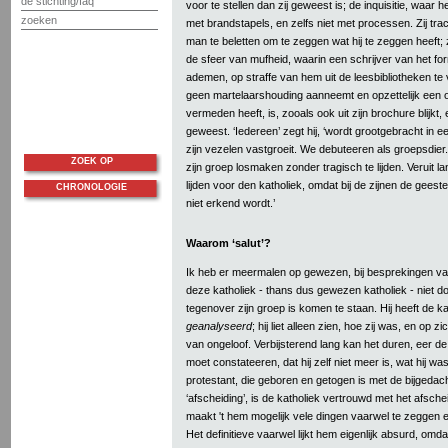
de stichting/faq
voor te stellen dan zij geweest is; de inquisitie, waar h
zoeken
met brandstapels, en zelfs niet met processen. Zij tra
man te beletten om te zeggen wat hij te zeggen heeft; zi
de sfeer van mufheid, waarin een schrijver van het f
ademen, op straffe van hem uit de leesbibliotheken te
geen martelaarshouding aanneemt en opzettelijk een ope
vermeden heeft, is, zooals ook uit zijn brochure blijkt,
geweest. ‘Iedereen’ zegt hij, ‘wordt grootgebracht in ee
zijn vezelen vastgroeit. We debuteeren als groepsdier.
ZOEK OP
zijn groep losmaken zonder tragisch te lijden. Veruit l
lijden voor den katholiek, omdat bij de zijnen de geestel
CHRONOLOGIE
niet erkend wordt.’
Waarom ‘salut’?
Ik heb er meermalen op gewezen, bij besprekingen v
deze katholiek - thans dus gewezen katholiek - niet 
tegenover zijn groep is komen te staan. Hij heeft de ka
geanalyseerd
; hij liet alleen zien, hoe zij was, en op 
van ongeloof. Verbijsterend lang kan het duren, eer de
moet constateeren, dat hij zelf niet meer is, wat hij w
protestant, die geboren en getogen is met de bijgedach
‘afscheiding’, is de katholiek vertrouwd met het afschei
maakt 't hem mogelijk vele dingen vaarwel te zeggen en
Het definitieve vaarwel lijkt hem eigenlijk absurd, omdat