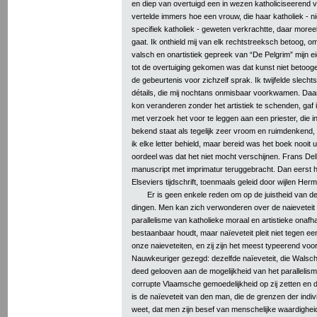
en diep van overtuigd een in wezen katholiciseerend ve
vertelde immers hoe een vrouw, die haar katholiek - ni
specifiek katholiek - geweten verkrachtte, daar moree
gaat. Ik onthield mij van elk rechtstreeksch betoog, om
valsch en onartistiek gepreek van “De Pelgrim” mijn e
tot de overtuiging gekomen was dat kunst niet betoo
de gebeurtenis voor zichzelf sprak. Ik twijfelde slech
détails, die mij nochtans onmisbaar voorkwamen. Daar 
kon veranderen zonder het artistiek te schenden, gaf 
met verzoek het voor te leggen aan een priester, die
bekend staat als tegelijk zeer vroom en ruimdenkend, 
ik elke letter behield, maar bereid was het boek nooit ui
oordeel was dat het niet mocht verschijnen. Frans Del
manuscript met imprimatur teruggebracht. Dan eerst 
Elseviers tijdschrift, toenmaals geleid door wijlen He
Er is geen enkele reden om op de juistheid van dez
dingen. Men kan zich verwonderen over de naieveteit 
parallelisme van katholieke moraal en artistieke onafh
bestaanbaar houdt, maar naïeveteit pleit niet tegen een
onze naieveteiten, en zij zijn het meest typeerend voo
Nauwkeuriger gezegd: dezelfde naïeveteit, die Walscha
deed gelooven aan de mogelijkheid van het parallelis
corrupte Vlaamsche gemoedelijkheid op zij zetten en 
is de naïeveteit van den man, die de grenzen der indivi
weet, dat men zijn besef van menschelijke waardigheid n