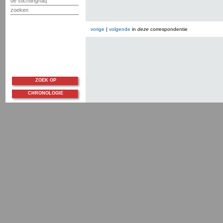
de stichting/faq
zoeken
vorige
|
volgende
in
deze
correspondentie
ZOEK OP
CHRONOLOGIE