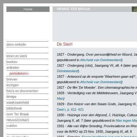
MENNO TER BRAAK
Home
De Stem
deze website
1927 -
Ondergang. Over persoonlijkheid en Woord
, J
leven en werk
gepubliceerd in
Afscheid van Domineesland
)
boeken
1927 -
Ondergang (slot)
, Jaargang VII, afl. 4 (later g
artikelen
Domineesland
)
periodieken
1927 -
Antwoord op de enquete 'Waarheen gaan wij?'
,
brieven
gepubliceerd in
Afscheid van Domineesland
)
lezingen
1927 -
De film 'De Moeder'. Een cinematographische m
foto's en documenten
1928 -
Verdediging van de Middeleeuwen,
Jaargang VII
filmliga
Man
)
waakzaamheid
1929
- Een Keizer van den Staats Gods
, Jaargang IX, 
bibliotheek
Deel I, p. 611- 621
over Ter Braak
1930 -
Huizinga voor den Afgrond, J. Huizinga
,
Cultuu
nieuws/contact
Jaargang X, afl. 7 (later gepubliceerd in
Man tegen Ma
colofon
1931 -
Alie van Wijhe-Smeding, Provincialisme en Rhe
voor de AVRO op 23 Nov. 1930, Jaargang XI, afl. 8