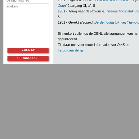
1931 -
Signalen.
Eerste hoofdstuk van een in het naja
de stichting/faq
Court'
Jaargang XI, afl. 8
zoeken
1931 -
Terug naar de Provincie.
Tweede hoofdstuk va
8
1931
- Gerekt afscheid.
Derde hoofdstuk van 'Hampto
Binnenkort zullen op de DBNL alle jaargangen van het t
gepubliceerd.
Zie daar ook voor meer informatie over
De Stem
.
ZOEK OP
Terug naar de lijst
CHRONOLOGIE