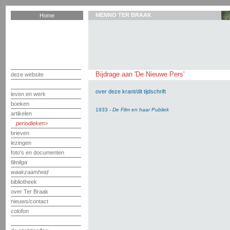
MENNO TER BRAAK
Home
Bijdrage aan 'De Nieuwe Pers'
deze website
over deze krant/dit tijdschrift
leven en werk
boeken
1933 -
De Film en haar Publiek
artikelen
periodieken
brieven
lezingen
foto's en documenten
filmliga
waakzaamheid
bibliotheek
over Ter Braak
nieuws/contact
colofon