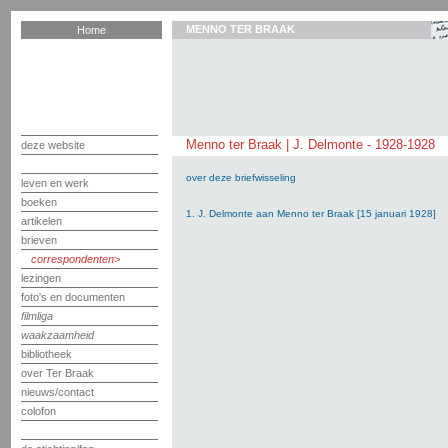
MENNO TER BRAAK
Home
Menno ter Braak | J. Delmonte - 1928-1928
deze website
over deze briefwisseling
leven en werk
boeken
1. J. Delmonte aan Menno ter Braak [15 januari 1928]
artikelen
brieven
correspondenten
lezingen
foto's en documenten
filmliga
waakzaamheid
bibliotheek
over Ter Braak
nieuws/contact
colofon