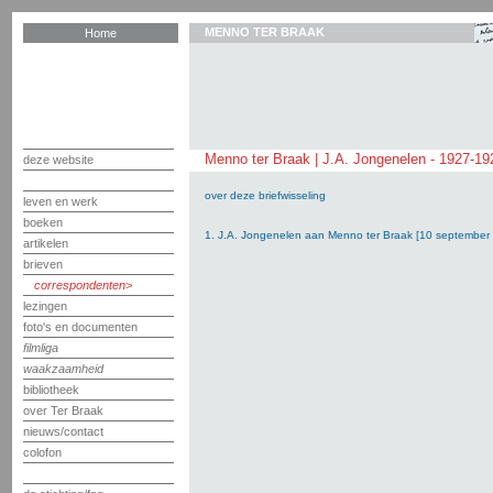
MENNO TER BRAAK
Home
Menno ter Braak | J.A. Jongenelen - 1927-19
deze website
over deze briefwisseling
leven en werk
boeken
1. J.A. Jongenelen aan Menno ter Braak [10 september
artikelen
brieven
correspondenten
lezingen
foto's en documenten
filmliga
waakzaamheid
bibliotheek
over Ter Braak
nieuws/contact
colofon