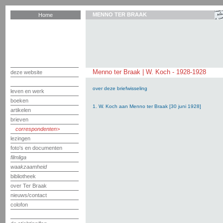
MENNO TER BRAAK
Home
Menno ter Braak | W. Koch - 1928-1928
deze website
over deze briefwisseling
leven en werk
boeken
1. W. Koch aan Menno ter Braak [30 juni 1928]
artikelen
brieven
correspondenten
lezingen
foto's en documenten
filmliga
waakzaamheid
bibliotheek
over Ter Braak
nieuws/contact
colofon