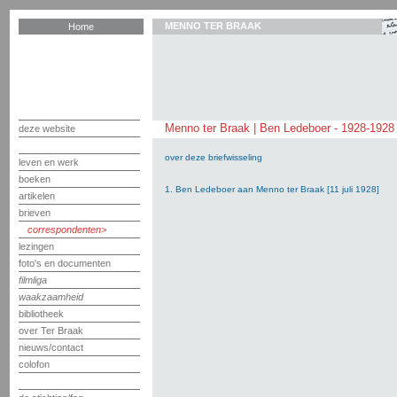
MENNO TER BRAAK
Home
Menno ter Braak | Ben Ledeboer - 1928-1928
deze website
over deze briefwisseling
leven en werk
boeken
1. Ben Ledeboer aan Menno ter Braak [11 juli 1928]
artikelen
brieven
correspondenten
lezingen
foto's en documenten
filmliga
waakzaamheid
bibliotheek
over Ter Braak
nieuws/contact
colofon