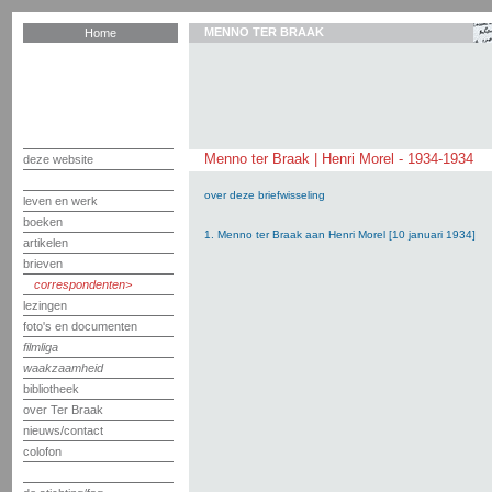
MENNO TER BRAAK
Home
Menno ter Braak | Henri Morel - 1934-1934
deze website
over deze briefwisseling
leven en werk
boeken
1. Menno ter Braak aan Henri Morel [10 januari 1934]
artikelen
brieven
correspondenten
lezingen
foto's en documenten
filmliga
waakzaamheid
bibliotheek
over Ter Braak
nieuws/contact
colofon