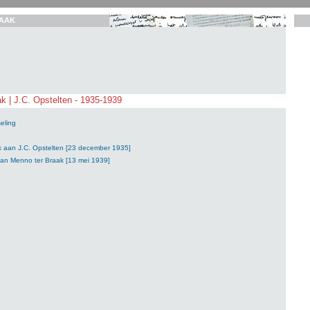
AAK
k | J.C. Opstelten - 1935-1939
eling
k aan J.C. Opstelten [23 december 1935]
aan Menno ter Braak [13 mei 1939]