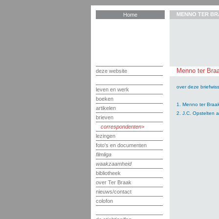
MENNO TER BR
Home
Menno ter Braa
deze website
over deze briefwiss
leven en werk
boeken
1. Menno ter Braa
artikelen
2. J.C. Opstelten 
brieven
correspondenten
lezingen
foto's en documenten
filmliga
waakzaamheid
bibliotheek
over Ter Braak
nieuws/contact
colofon