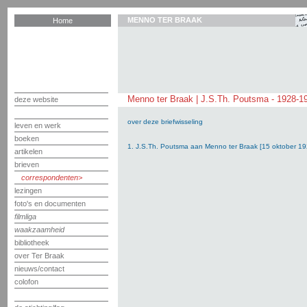
MENNO TER BRAAK
Home
Menno ter Braak | J.S.Th. Poutsma - 1928-1
deze website
over deze briefwisseling
leven en werk
boeken
1. J.S.Th. Poutsma aan Menno ter Braak [15 oktober 19
artikelen
brieven
correspondenten
lezingen
foto's en documenten
filmliga
waakzaamheid
bibliotheek
over Ter Braak
nieuws/contact
colofon