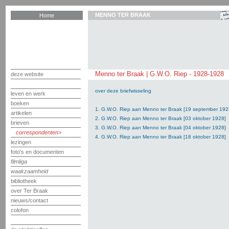
MENNO TER BRAAK
Home
Menno ter Braak | G.W.O. Riep - 1928-1928
deze website
over deze briefwisseling
leven en werk
boeken
1. G.W.O. Riep aan Menno ter Braak [19 september 192
artikelen
2. G.W.O. Riep aan Menno ter Braak [03 oktober 1928]
brieven
3. G.W.O. Riep aan Menno ter Braak [04 oktober 1928]
correspondenten
4. G.W.O. Riep aan Menno ter Braak [18 oktober 1928]
lezingen
foto's en documenten
filmliga
waakzaamheid
bibliotheek
over Ter Braak
nieuws/contact
colofon