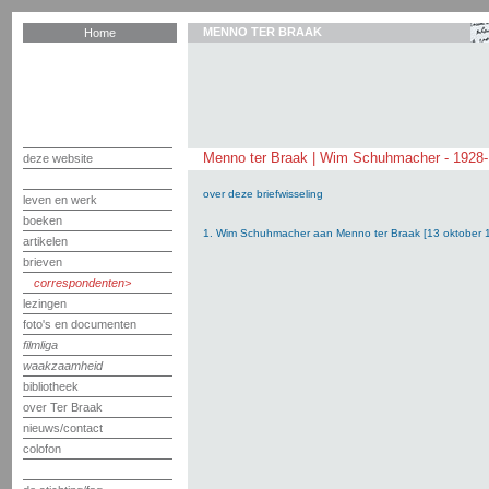
MENNO TER BRAAK
Home
Menno ter Braak | Wim Schuhmacher - 1928
deze website
over deze briefwisseling
leven en werk
boeken
1. Wim Schuhmacher aan Menno ter Braak [13 oktober 
artikelen
brieven
correspondenten
lezingen
foto's en documenten
filmliga
waakzaamheid
bibliotheek
over Ter Braak
nieuws/contact
colofon