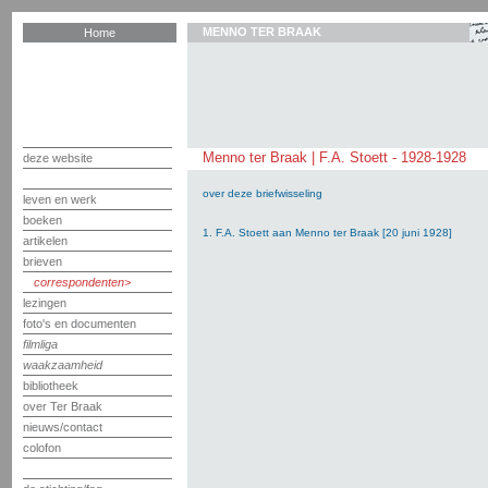
MENNO TER BRAAK
Home
Menno ter Braak | F.A. Stoett - 1928-1928
deze website
over deze briefwisseling
leven en werk
boeken
1. F.A. Stoett aan Menno ter Braak [20 juni 1928]
artikelen
brieven
correspondenten
lezingen
foto's en documenten
filmliga
waakzaamheid
bibliotheek
over Ter Braak
nieuws/contact
colofon