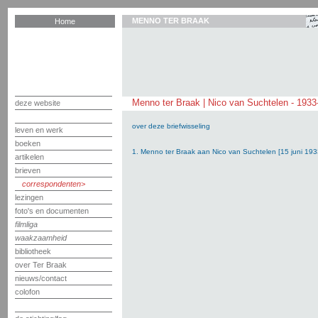
MENNO TER BRAAK
Home
Menno ter Braak | Nico van Suchtelen - 1933
deze website
over deze briefwisseling
leven en werk
boeken
1. Menno ter Braak aan Nico van Suchtelen [15 juni 193
artikelen
brieven
correspondenten
lezingen
foto's en documenten
filmliga
waakzaamheid
bibliotheek
over Ter Braak
nieuws/contact
colofon