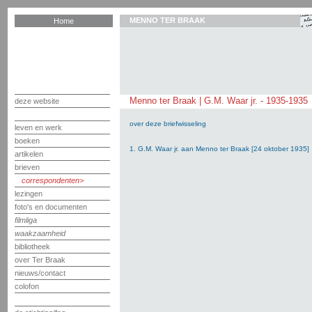
MENNO TER BRAAK
Home
Menno ter Braak | G.M. Waar jr. - 1935-1935
deze website
over deze briefwisseling
leven en werk
boeken
1. G.M. Waar jr. aan Menno ter Braak [24 oktober 1935]
artikelen
brieven
correspondenten
lezingen
foto's en documenten
filmliga
waakzaamheid
bibliotheek
over Ter Braak
nieuws/contact
colofon