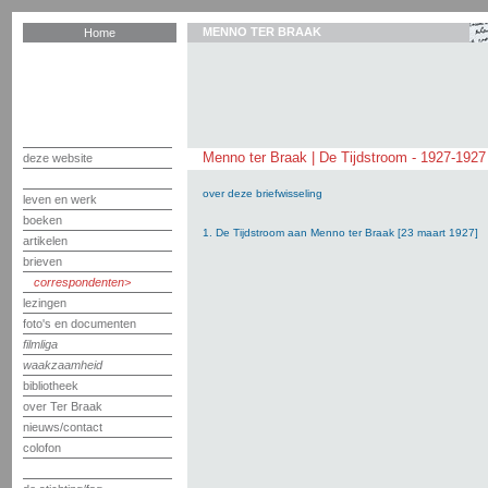
MENNO TER BRAAK
Home
Menno ter Braak | De Tijdstroom - 1927-1927
deze website
over deze briefwisseling
leven en werk
boeken
1. De Tijdstroom aan Menno ter Braak [23 maart 1927]
artikelen
brieven
correspondenten
lezingen
foto's en documenten
filmliga
waakzaamheid
bibliotheek
over Ter Braak
nieuws/contact
colofon