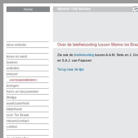
MENNO TER BRAAK
Home
Over de briefwisseling tussen Menno ter Bra
deze website
Zie ook de
briefwisseling
tussen A.A.M. Stols en J. G
leven en werk
en S.A.J. van Faassen
boeken
artikelen
Terug naar de lijst
brieven
correspondenten
lezingen
foto's en documenten
filmliga
waakzaamheid
bibliotheek
over Ter Braak
nieuws/contact
colofon